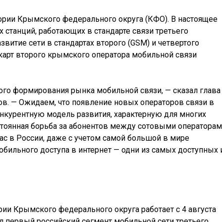
тории Крымского федерального округа (КФО). В настоящее
х станций, работающих в стандарте связи третьего
азвитие сети в стандартах второго (GSM) и четвертого
-карт второго крымского оператора мобильной связи
ого формирования рынка мобильной связи, — сказал глава
. — Ожидаем, что появление новых операторов связи в
курентную модель развития, характерную для многих
остоянная борьба за абонентов между сотовыми оператора
час в России, даже с учетом самой большой в мире
мобильного доступа в интернет — одни из самых доступных 
рии Крымского федерального округа работает с 4 августа
тал первый российский сегмент мобильной сети третьего