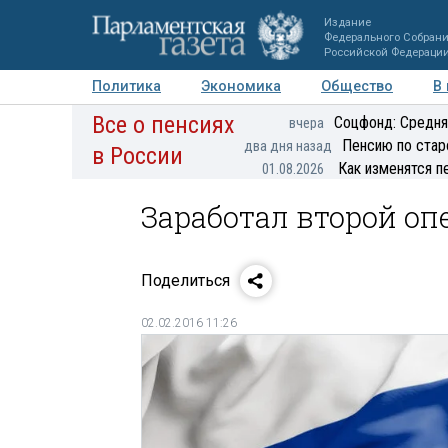
Издание
Федерального Собран
Российской Федераци
Политика
Экономика
Общество
В
Все о пенсиях
Фото
Авторы
Персоны
Мнения
Регионы
Соцфонд: Средня
вчера
Пенсию по стар
два дня назад
в России
Как изменятся п
01.08.2026
Заработал второй оп
Поделиться
02.02.2016 11:26