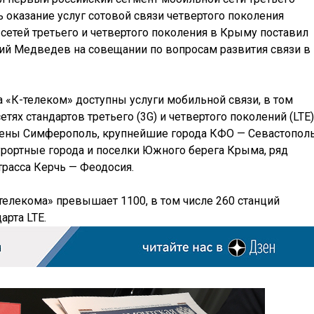
сь оказание услуг сотовой связи четвертого поколения
 сетей третьего и четвертого поколения в Крыму поставил
й Медведев на совещании по вопросам развития связи в
 «К-телеком» доступны услуги мобильной связи, в том
тях стандартов третьего (3G) и четвертого поколений (LTE)
ены Симферополь, крупнейшие города КФО — Севастополь
курортные города и поселки Южного берега Крыма, ряд
трасса Керчь — Феодосия.
телекома» превышает 1100, в том числе 260 станций
арта LTE.