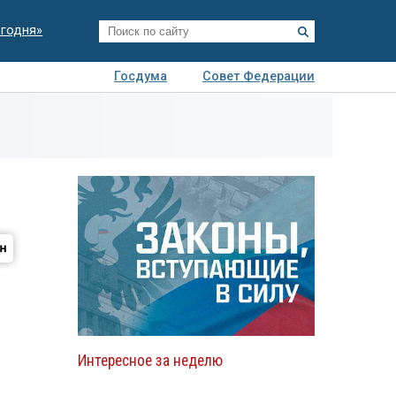
егодня»
Госдума
Совет Федерации
я
Авто
Недвижимость
Технологии
иза
Интересное за неделю