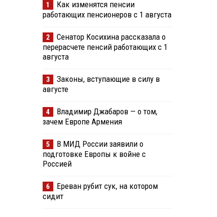
Как изменятся пенсии
1
работающих пенсионеров с 1 августа
Сенатор Косихина рассказала о
2
перерасчете пенсий работающих с 1
августа
Законы, вступающие в силу в
3
августе
Владимир Джабаров — о том,
4
зачем Европе Армения
В МИД России заявили о
5
подготовке Европы к войне с
Россией
Ереван рубит сук, на котором
6
сидит