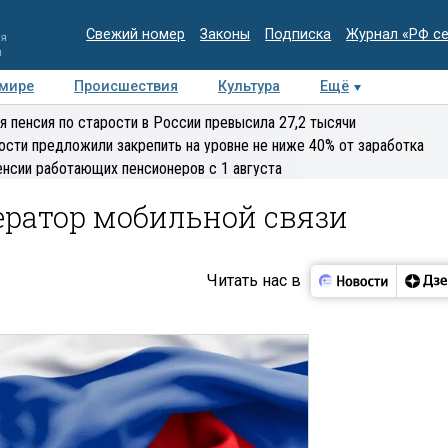
Свежий номер
Законы
Подписка
Журнал «РФ с
ия
и
 мире
Происшествия
Культура
Ещё
Медиацентр
Интервью
Колумнисты
Делова
я пенсия по старости в России превысила 27,2 тысячи
эксперт
ости предложили закрепить на уровне не ниже 40% от заработка
енсии работающих пенсионеров с 1 августа
ератор мобильной связи
Читать нас в