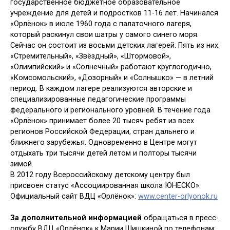
государственное бюджетное образовательное
учреждение для детей и подростков 11-16 лет. Начинался
«Орлёнок» в июле 1960 года с палаточного лагеря,
который раскинул свои шатры у самого синего моря.
Сейчас он состоит из восьми детских лагерей. Пять из них:
«Стремительный», «Звёздный», «Штормовой»,
«Олимпийский» и «Солнечный» работают круглогодично,
«Комсомольский», «Дозорный» и «Солнышко» — в летний
период. В каждом лагере реализуются авторские и
специализированные педагогические программы
федерального и регионального уровней. В течение года
«Орлёнок» принимает более 20 тысяч ребят из всех
регионов Российской Федерации, стран дальнего и
ближнего зарубежья. Одновременно в Центре могут
отдыхать три тысячи детей летом и полторы тысячи
зимой.
В 2012 году Всероссийскому детскому центру был
присвоен статус «Ассоциированная школа ЮНЕСКО».
Официальный сайт ВДЦ «Орлёнок»:
www.сenter-orlyonok.ru
За дополнительной информацией
обращаться в пресс-
службу ВДЦ «Орлёнок» к Марии Шишкиной по телефонам: