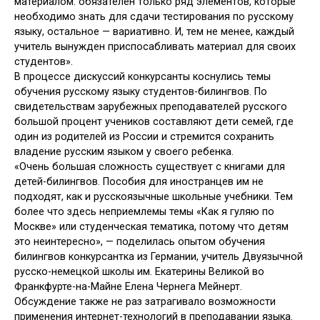
материалом: обязателен только ряд элементов, которые
необходимо знать для сдачи тестирования по русскому
языку, остальное — вариативно. И, тем не менее, каждый
учитель вынужден приспосабливать материал для своих
студентов».
В процессе дискуссий конкурсанты коснулись темы
обучения русскому языку студентов-билингвов. По
свидетельствам зарубежных преподавателей русского
большой процент учеников составляют дети семей, где
один из родителей из России и стремится сохранить
владение русским языком у своего ребенка.
«Очень большая сложность существует с книгами для
детей-билингвов. Пособия для иностранцев им не
подходят, как и русскоязычные школьные учебники. Тем
более что здесь неприемлемы темы «Как я гуляю по
Москве» или студенческая тематика, потому что детям
это неинтересно», — поделилась опытом обучения
билингвов конкурсантка из Германии, учитель Двуязычной
русско-немецкой школы им. Екатерины Великой во
Франкфурте-на-Майне Елена Чернега Мейнерт.
Обсуждение также не раз затрагивало возможности
применения интернет-технологий в преподавании языка.