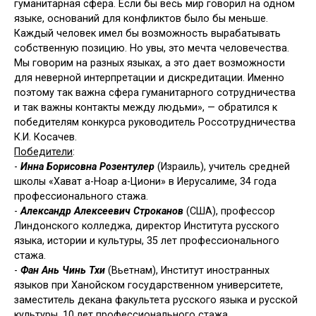
гуманитарная сфера. Если бы весь мир говорил на одном
языке, оснований для конфликтов было бы меньше.
Каждый человек имел бы возможность вырабатывать
собственную позицию. Но увы, это мечта человечества.
Мы говорим на разных языках, а это дает возможности
для неверной интерпретации и дискредитации. Именно
поэтому так важна сфера гуманитарного сотрудничества
и так важны контакты между людьми», — обратился к
победителям конкурса руководитель Россотрудничества
К.И. Косачев.
Победители
:
-
Инна Борисовна Розентулер
(Израиль), учитель средней
школы «Хават а-Ноар а-Циони» в Иерусалиме, 34 года
профессионального стажа.
-
Александр Алексеевич Строканов
(США), профессор
Линдонского колледжа, директор Института русского
языка, истории и культуры, 35 лет профессионального
стажа.
-
Фан Ань Чинь Тхи
(Вьетнам), Институт иностранных
языков при Ханойском государственном университете,
заместитель декана факультета русского языка и русской
культуры, 10 лет профессионального стажа.