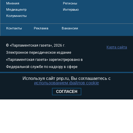
Мнения
Регионы
Медиацентр
Интервью
Колумнисты
Контакты
Реклама
Вакансии
© «Парламентская газета», 2026 г.
Карта сайта
Электронное периодическое издание
«Парламентская газета» зарегистрировано в
Федеральной службе по надзору в сфере
связи, информационных технологий и
Используя сайт pnp.ru, Вы соглашаетесь с
массовых коммуникаций (Роскомнадзор) 05
использованием файлов cookie
августа 2011 года. 18+
СОГЛАСЕН
Свидетельство о регистрации Эл № ФС77-
46097
Учредитель — АНО «Парламентская газета»
Исполняющий обязанности главного
редактора — Абдуллаев М.Р.
Тел.: +7 (495) 637–69–79 E-mail:
pg@pnp.ru