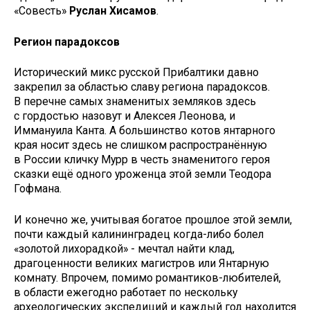
«Совесть»
Руслан Хисамов
.
Регион парадоксов
Исторический микс русской Прибалтики давно
закрепил за областью славу региона парадоксов.
В перечне самых знаменитых земляков здесь
с гордостью назовут и Алексея Леонова, и
Иммануила Канта. А большинство котов янтарного
края носит здесь не слишком распространённую
в России кличку Мурр в честь знаменитого героя
сказки ещё одного уроженца этой земли Теодора
Гофмана.
И конечно же, учитывая богатое прошлое этой земли,
почти каждый калининградец когда-либо болел
«золотой лихорадкой» - мечтал найти клад,
драгоценности великих магистров или Янтарную
комнату. Впрочем, помимо романтиков-любителей,
в области ежегодно работает по нескольку
археологических экспедиций и каждый год находится