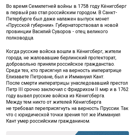
Во время Семилетней войны в 1758 году Кёнигсберг
в первый раз стал российским городом. В Санкт-
Петербурге был даже налажен выпуск монет
«Прусской губернии». Губернаторствовал в новой
провинции Василий Суворов - отец великого
полководца.
Когда русские войска вошли в Кёнигсберг, жители
города, не жаловавшие берлинский протекторат,
добровольно приняли российское гражданство.
Среди тех, кто присягнул на верность императрице
Елизавете Петровне, был и Иммануил Кант.
После смерти императрицы унаследовавший престол
Петр III срочно заключил с Фридрихом II мир и в 1762
году вывел русские войска из Кёнигсберга.
Между тем никто от жителей Кёнигсберга
не требовал переприсягнуть на верность Пруссии. Так
что с юридической точки зрения тот же Иммануил
Кант умер российским гражданином.