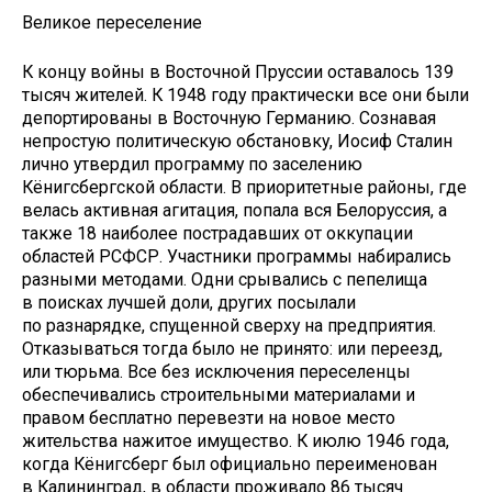
Великое переселение
К концу войны в Восточной Пруссии оставалось 139
тысяч жителей. К 1948 году практически все они были
депортированы в Восточную Германию. Сознавая
непростую политическую обстановку, Иосиф Сталин
лично утвердил программу по заселению
Кёнигсбергской области. В приоритетные районы, где
велась активная агитация, попала вся Белоруссия, а
также 18 наиболее пострадавших от оккупации
областей РСФСР. Участники программы набирались
разными методами. Одни срывались с пепелища
в поисках лучшей доли, других посылали
по разнарядке, спущенной сверху на предприятия.
Отказываться тогда было не принято: или переезд,
или тюрьма. Все без исключения переселенцы
обеспечивались строительными материалами и
правом бесплатно перевезти на новое место
жительства нажитое имущество. К июлю 1946 года,
когда Кёнигсберг был официально переименован
в Калининград, в области проживало 86 тысяч