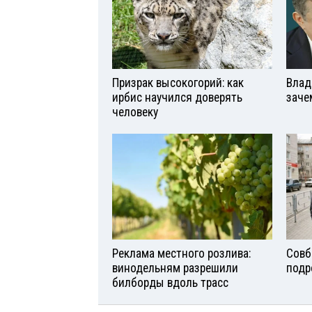
Призрак высокогорий: как
Влад
ирбис научился доверять
заче
человеку
Реклама местного розлива:
Совб
винодельням разрешили
подр
билборды вдоль трасс