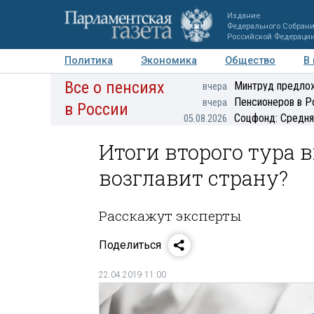
Издание
Федерального Собран
Российской Федераци
Политика
Экономика
Общество
В
Все о пенсиях
Фото
Авторы
Персоны
Мнения
Регионы
Минтруд предлож
вчера
Пенсионеров в Р
вчера
в России
Соцфонд: Средня
05.08.2026
Итоги второго тура в
возглавит страну?
Расскажут эксперты
Поделиться
22.04.2019 11:00