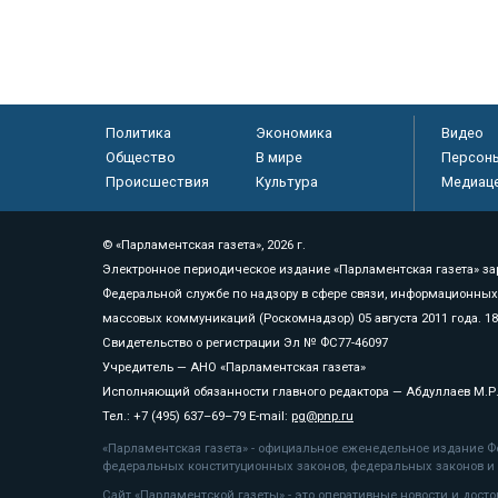
Политика
Экономика
Видео
Общество
В мире
Персон
Происшествия
Культура
Медиац
© «Парламентская газета», 2026 г.
Электронное периодическое издание «Парламентская газета» за
Федеральной службе по надзору в сфере связи, информационных
массовых коммуникаций (Роскомнадзор) 05 августа 2011 года. 1
Свидетельство о регистрации Эл № ФС77-46097
Учредитель — АНО «Парламентская газета»
Исполняющий обязанности главного редактора — Абдуллаев М.Р
Тел.: +7 (495) 637–69–79 E-mail:
pg@pnp.ru
«Парламентская газета» - официальное еженедельное издание Фе
федеральных конституционных законов, федеральных законов и а
Сайт «Парламентской газеты» - это оперативные новости и дост