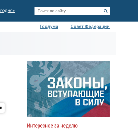
егодня»
Госдума
Совет Федерации
я
Авто
Недвижимость
Технологии
иза
Интересное за неделю