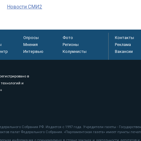
Новости СМИ2
Опросы
Фото
Контакты
ы
Мнения
Регионы
Реклама
ентр
Интервью
Колумнисты
Вакансии
регистрировано в
 технологий и
8+
.
дерального Собрания РФ. Издается с 1997 года. Учредители газеты - Государств
ктов палат Федерального Собрания. «Парламентская газета» имеет пункты печати
оверная информация о принимаемых в стране законах и деятельности депутатов и