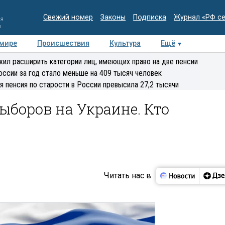
Свежий номер
Законы
Подписка
Журнал «РФ с
ия
и
 мире
Происшествия
Культура
Ещё
Медиацентр
Интервью
Колумнисты
Делова
ил расширить категории лиц, имеющих право на две пенсии
эксперт
оссии за год стало меньше на 409 тысяч человек
я пенсия по старости в России превысила 27,2 тысячи
ыборов на Украине. Кто
Читать нас в