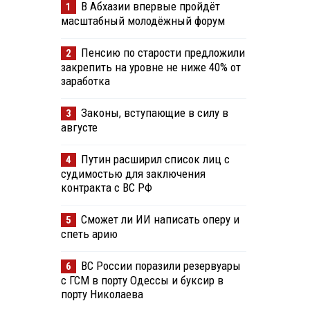
В Абхазии впервые пройдёт
1
масштабный молодёжный форум
Пенсию по старости предложили
2
закрепить на уровне не ниже 40% от
заработка
Законы, вступающие в силу в
3
августе
Путин расширил список лиц с
4
судимостью для заключения
контракта с ВС РФ
Сможет ли ИИ написать оперу и
5
спеть арию
ВС России поразили резервуары
6
с ГСМ в порту Одессы и буксир в
порту Николаева