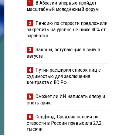
В Абхазии впервые пройдёт
1
масштабный молодёжный форум
Пенсию по старости предложили
2
закрепить на уровне не ниже 40% от
заработка
Законы, вступающие в силу в
3
августе
Путин расширил список лиц с
4
судимостью для заключения
контракта с ВС РФ
Сможет ли ИИ написать оперу и
5
спеть арию
Соцфонд: Средняя пенсия по
6
старости в России превысила 27,2
тысячи