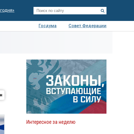
егодня»
Госдума
Совет Федерации
я
Авто
Недвижимость
Технологии
иза
Интересное за неделю