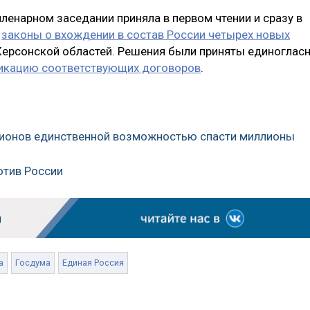
пленарном заседании приняла в первом чтении и сразу в
е
законы о вхождении в состав России четырех новых
Херсонской областей. Решения были приняты единогласн
икацию соответствующих договоров
.
егионов единственной возможностью спасти миллионы
отив России
а
Госдума
Единая Россия