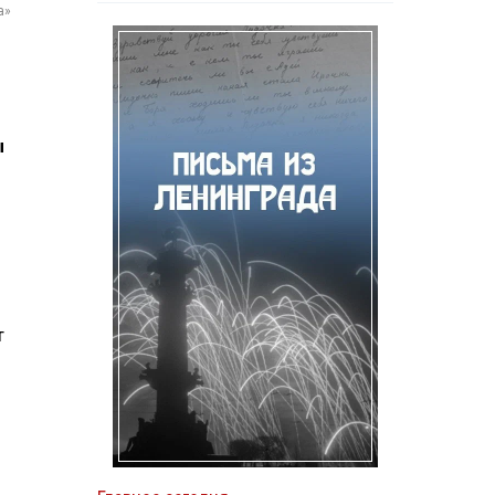
а»
ы
т