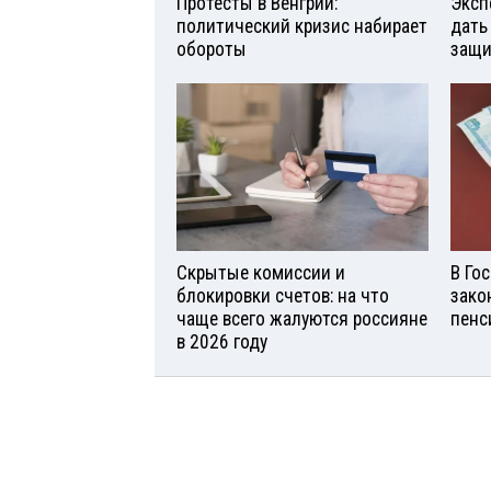
Протесты в Венгрии:
Эксп
политический кризис набирает
дать
обороты
защи
Скрытые комиссии и
В Го
блокировки счетов: на что
зако
чаще всего жалуются россияне
пенс
в 2026 году