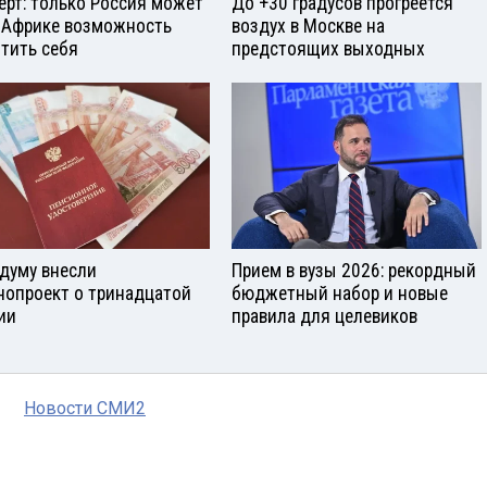
ерт: только Россия может
До +30 градусов прогреется
 Африке возможность
воздух в Москве на
тить себя
предстоящих выходных
сдуму внесли
Прием в вузы 2026: рекордный
нопроект о тринадцатой
бюджетный набор и новые
ии
правила для целевиков
Новости СМИ2