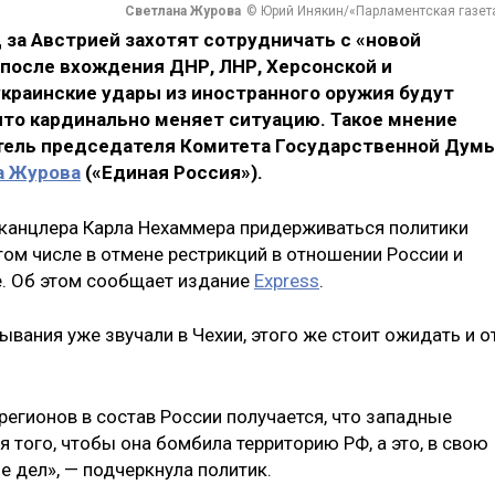
Светлана Журова
© Юрий Инякин/«Парламентская газет
а Австрией захотят сотрудничать с «новой
 после вхождения ДНР, ЛНР, Херсонской и
украинские удары из иностранного оружия будут
что кардинально меняет ситуацию. Такое мнение
тель председателя Комитета Государственной Дум
а Журова
(«Единая Россия»).
 канцлера Карла Нехаммера придерживаться политики
том числе в отмене рестрикций в отношении России и
. Об этом сообщает издание
Express
.
вания уже звучали в Чехии, этого же стоит ожидать и о
 регионов в состав России получается, что западные
того, чтобы она бомбила территорию РФ, а это, в свою
е дел», — подчеркнула политик.