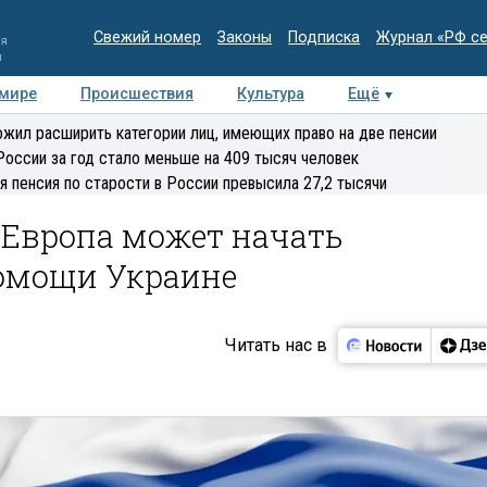
Свежий номер
Законы
Подписка
Журнал «РФ с
ия
и
 мире
Происшествия
Культура
Ещё
Медиацентр
Интервью
Колумнисты
Делова
жил расширить категории лиц, имеющих право на две пенсии
эксперт
России за год стало меньше на 409 тысяч человек
я пенсия по старости в России превысила 27,2 тысячи
 Европа может начать
омощи Украине
Читать нас в