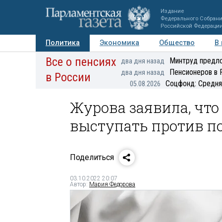
Издание
Федерального Собран
Российской Федераци
Политика
Экономика
Общество
В
Все о пенсиях
Фото
Авторы
Персоны
Мнения
Регионы
Минтруд предло
два дня назад
Пенсионеров в 
два дня назад
в России
Соцфонд: Средня
05.08.2026
Журова заявила, что
выступать против п
Поделиться
03.10.2022 20:07
Автор:
Мария Федорова