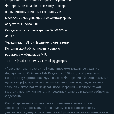
Федеральной службе по надзору в сфере
связи, информационных технологий и
массовых коммуникаций (Роскомнадзор) 05
августа 2011 года. 18+
Свидетельство о регистрации Эл № ФС77-
46097
Учредитель — АНО «Парламентская газета»
Исполняющий обязанности главного
редактора — Абдуллаев М.Р.
Тел.: +7 (495) 637–69–79 E-mail:
pg@pnp.ru
«Парламентская газета» - официальное еженедельное издание
Федерального Собрания РФ. Издается с 1997 года. Учредители
газеты - Государственная Дума и Совет Федерации РФ. Официальный
публикатор федеральных конституционных законов, федеральных
законов и актов палат Федерального Собрания. «Парламентская
газета» имеет пункты печати и представительства в десяти субъектах
федерации.
Сайт «Парламентской газеты» - это оперативные новости и
достоверная информация о принимаемых в стране законах и
деятельности депутатов и сенаторов. При использовании материалов