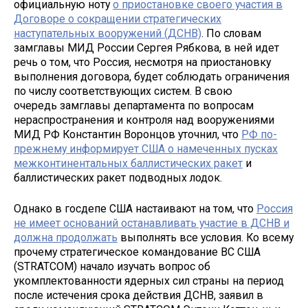
официальную ноту
о приостановке своего участия в
Договоре о сокращении стратегических
наступательных вооружений (ДСНВ)
. По словам
замглавы МИД России Сергея Рябкова, в ней идет
речь о том, что Россия, несмотря на приостановку
выполнения договора, будет соблюдать ограничения
по числу соответствующих систем. В свою
очередь замглавы департамента по вопросам
нераспространения и контроля над вооружениями
МИД РФ Константин Воронцов уточнил, что
РФ по-
прежнему информирует США о намеченных пусках
межконтинентальных баллистических ракет
и
баллистических ракет подводных лодок.​
Однако в госдепе США настаивают на том, что
Россия
не имеет оснований останавливать участие в ДСНВ и
должна продолжать
выполнять все условия. Ко всему
прочему стратегическое командование ВС США
(STRATCOM) начало изучать вопрос об
укомплектованности ядерных сил страны на период
после истечения срока действия ДСНВ, заявил в