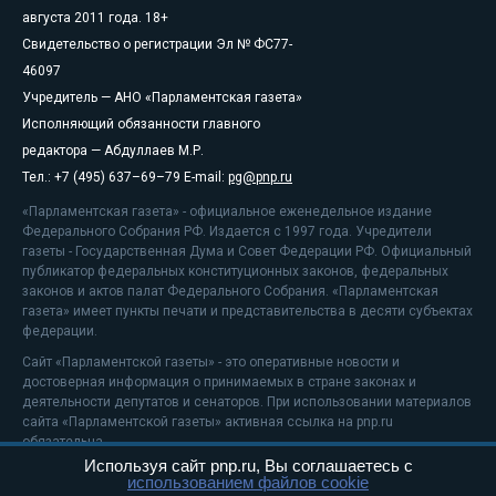
августа 2011 года. 18+
Свидетельство о регистрации Эл № ФС77-
46097
Учредитель — АНО «Парламентская газета»
Исполняющий обязанности главного
редактора — Абдуллаев М.Р.
Тел.: +7 (495) 637–69–79 E-mail:
pg@pnp.ru
«Парламентская газета» - официальное еженедельное издание
Федерального Собрания РФ. Издается с 1997 года. Учредители
газеты - Государственная Дума и Совет Федерации РФ. Официальный
публикатор федеральных конституционных законов, федеральных
законов и актов палат Федерального Собрания. «Парламентская
газета» имеет пункты печати и представительства в десяти субъектах
федерации.
Сайт «Парламентской газеты» - это оперативные новости и
достоверная информация о принимаемых в стране законах и
деятельности депутатов и сенаторов. При использовании материалов
сайта «Парламентской газеты» активная ссылка на pnp.ru
обязательна.
Используя сайт pnp.ru, Вы соглашаетесь с
На информационном ресурсе применяются
рекомендательные
использованием файлов cookie
технологии