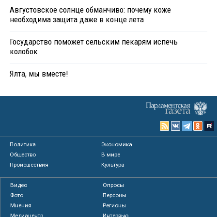
Августовское солнце обманчиво: почему коже
необходима защита даже в конце лета
Государство поможет сельским пекарям испечь
колобок
Ялта, мы вместе!
Политика
Экономика
Общество
В мире
Происшествия
Культура
Видео
Опросы
Фото
Персоны
Мнения
Регионы
Медиацентр
Интервью