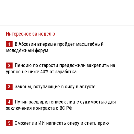
Интересное за неделю
В Абхазии впервые пройдёт масштабный
1
молодёжный форум
Пенсию по старости предложили закрепить на
2
уровне не ниже 40% от заработка
Законы, вступающие в силу в августе
3
Путин расширил список лиц с судимостью для
4
заключения контракта с ВС РФ
Сможет ли ИИ написать оперу и спеть арию
5