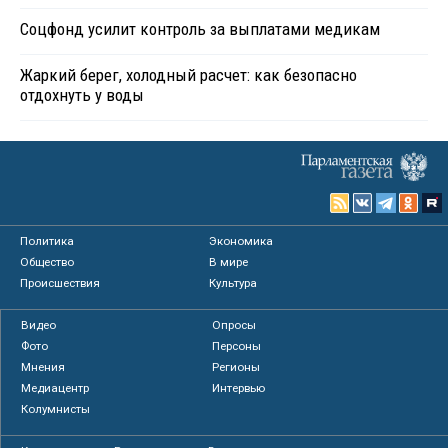
Соцфонд усилит контроль за выплатами медикам
Жаркий берег, холодный расчет: как безопасно
отдохнуть у воды
Политика
Экономика
Общество
В мире
Происшествия
Культура
Видео
Опросы
Фото
Персоны
Мнения
Регионы
Медиацентр
Интервью
Колумнисты