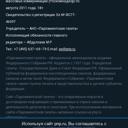
массовых коммуникаций (Роскомнадзор) 05
августа 2011 года. 18+
Свидетельство о регистрации Эл № ФС77-
46097
Учредитель — АНО «Парламентская газета»
Исполняющий обязанности главного
редактора — Абдуллаев М.Р.
Тел.: +7 (495) 637–69–79 E-mail:
pg@pnp.ru
«Парламентская газета» - официальное еженедельное издание
Федерального Собрания РФ. Издается с 1997 года. Учредители
газеты - Государственная Дума и Совет Федерации РФ. Официальный
публикатор федеральных конституционных законов, федеральных
законов и актов палат Федерального Собрания. «Парламентская
газета» имеет пункты печати и представительства в десяти субъектах
федерации.
Сайт «Парламентской газеты» - это оперативные новости и
достоверная информация о принимаемых в стране законах и
деятельности депутатов и сенаторов. При использовании материалов
сайта «Парламентской газеты» активная ссылка на pnp.ru
обязательна.
Используя сайт pnp.ru, Вы соглашаетесь с
На информационном ресурсе применяются
рекомендательные
использованием файлов cookie