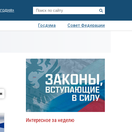
егодня»
Госдума
Совет Федерации
я
Авто
Недвижимость
Технологии
иза
Интересное за неделю