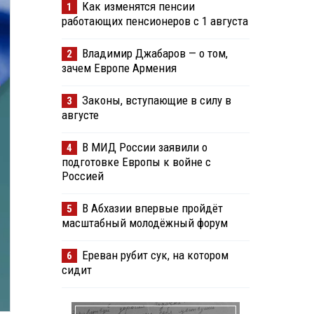
Как изменятся пенсии
1
работающих пенсионеров с 1 августа
Владимир Джабаров — о том,
2
зачем Европе Армения
Законы, вступающие в силу в
3
августе
В МИД России заявили о
4
подготовке Европы к войне с
Россией
В Абхазии впервые пройдёт
5
масштабный молодёжный форум
Ереван рубит сук, на котором
6
сидит