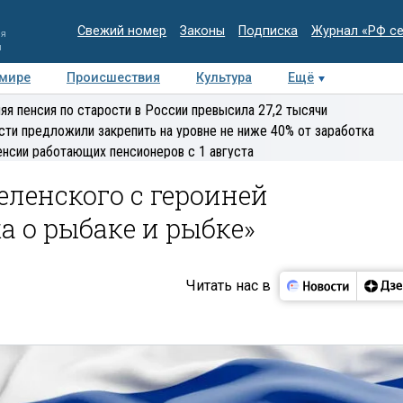
Свежий номер
Законы
Подписка
Журнал «РФ с
ия
и
 мире
Происшествия
Культура
Ещё
Медиацентр
Интервью
Колумнисты
Делова
яя пенсия по старости в России превысила 27,2 тысячи
эксперт
сти предложили закрепить на уровне не ниже 40% от заработка
енсии работающих пенсионеров с 1 августа
еленского с героиней
а о рыбаке и рыбке»
Читать нас в