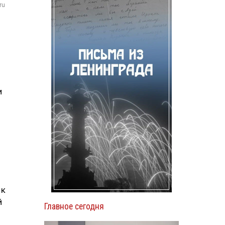
ru
и
 к
й
Главное сегодня