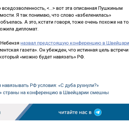
ю вседозволенность, <…> вот эта описанная Пушкиным
мости. Я так понимаю, что слово «взбеленилась»
объелась. А это, кстати говоря, тоже очень похоже на то
тожила дипломат.
й Небензя
назвал предстоящую конференцию в Швейцар
ментская газета». Он убежден, что истинная цель встречи
 который «можно будет навязать» РФ.
ся навязывать РФ условия: «С дуба рухнули?»
ь» страны на конференцию в Швейцарии смешны