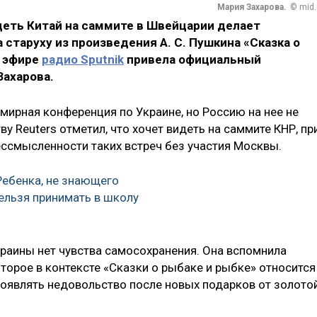
Мария Захарова.
© mid.
еть Китай на саммите в Швейцарии делает
старуху из произведения А. С. Пушкина «Сказка о
в эфире
радио Sputnik
привела официальный
ахарова.
мирная конференция по Украине, но Россию на нее не
ву Reuters отметил, что хочет видеть на саммите КНР, пр
ессмысленности таких встреч без участия Москвы.
Ребенка, не знающего
нельзя принимать в школу
краины нет чувства самосохранения. Она вспомнила
торое в контексте «Сказки о рыбаке и рыбке» относится
проявлять недовольство после новых подарков от золото