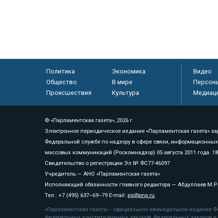
Политика
Экономика
Видео
Общество
В мире
Персон
Происшествия
Культура
Медиац
© «Парламентская газета», 2026 г.
Электронное периодическое издание «Парламентская газета» за
Федеральной службе по надзору в сфере связи, информационных
массовых коммуникаций (Роскомнадзор) 05 августа 2011 года. 1
Свидетельство о регистрации Эл № ФС77-46097
Учредитель — АНО «Парламентская газета»
Исполняющий обязанности главного редактора — Абдуллаев М.Р
Тел.: +7 (495) 637–69–79 E-mail:
pg@pnp.ru
«Парламентская газета» - официальное еженедельное издание Фе
федеральных конституционных законов, федеральных законов и а