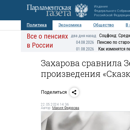
Издание
Федерального Собран
Российской Федераци
Политика
Экономика
Общество
В
Все о пенсиях
Фото
Авторы
Персоны
Мнения
Регионы
Соцфонд: Средн
два дня назад
Пенсию по старо
04.08.2026
в России
Как изменятся п
01.08.2026
Захарова сравнила З
произведения «Сказк
Поделиться
22.05.2024 14:36
Автор:
Мария Федорова