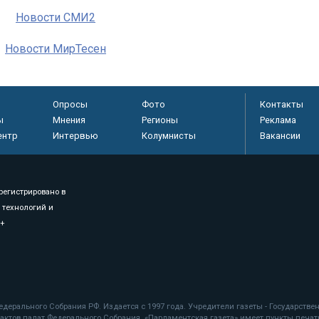
Новости СМИ2
Новости МирТесен
Опросы
Фото
Контакты
ы
Мнения
Регионы
Реклама
ентр
Интервью
Колумнисты
Вакансии
регистрировано в
 технологий и
8+
.
дерального Собрания РФ. Издается с 1997 года. Учредители газеты - Государств
ктов палат Федерального Собрания. «Парламентская газета» имеет пункты печати