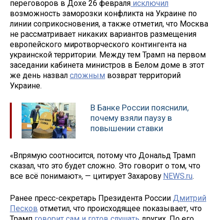
переговоров в Дохе 26 февраля
исключил
возможность заморозки конфликта на Украине по
линии соприкосновения, а также отметил, что Москва
не рассматривает никаких вариантов размещения
европейского миротворческого контингента на
украинской территории. Между тем Трамп на первом
заседании кабинета министров в Белом доме в этот
же день назвал
сложным
возврат территорий
Украине.
В Банке России пояснили,
почему взяли паузу в
повышении ставки
«Впрямую соотносится, потому что Дональд Трамп
сказал, что это будет сложно. Это говорит о том, что
все всё понимают», — цитирует Захарову
NEWS.ru
.
Ранее пресс-секретарь Президента России
Дмитрий
Песков
отметил, что происходящее показывает, что
Трамп
говорит сам и готов слушать
других. По его