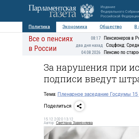
Издание
Федерального Собран
Российской Федераци
Политика
Экономика
Общество
В
Все о пенсиях
Фото
Авторы
Персоны
Мнения
Регионы
Пенсионеров в Р
08:17
Соцфонд: Средн
два дня назад
в России
Пенсию по старо
04.08.2026
За нарушения при и
подписи введут шт
Тема:
Пленарное заседание Госдумы 15 
Поделиться
15.12.2020 13:12
Автор:
Светлана Заверняева