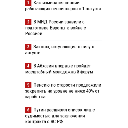
Как изменятся пенсии
1
работающих пенсионеров с 1 августа
В МИД России заявили о
2
подготовке Европы к войне с
Россией
Законы, вступающие в силу в
3
августе
В Абхазии впервые пройдёт
4
масштабный молодёжный форум
Пенсию по старости предложили
5
закрепить на уровне не ниже 40% от
заработка
Путин расширил список лиц с
6
судимостью для заключения
контракта с ВС РФ