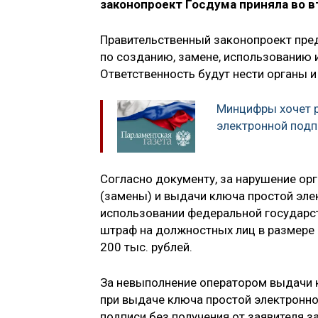
законопроект Госдума приняла во в
Правительственный законопроект пред
по созданию, замене, использованию 
Ответственность будут нести органы и
Минцифры хочет 
электронной подп
Согласно документу, за нарушение ор
(замены) и выдачи ключа простой эле
использовании федеральной государс
штраф на должностных лиц в размере о
200 тыс. рублей.
За невыполнение оператором выдачи к
при выдаче ключа простой электронно
подписи без получения от заявителя 