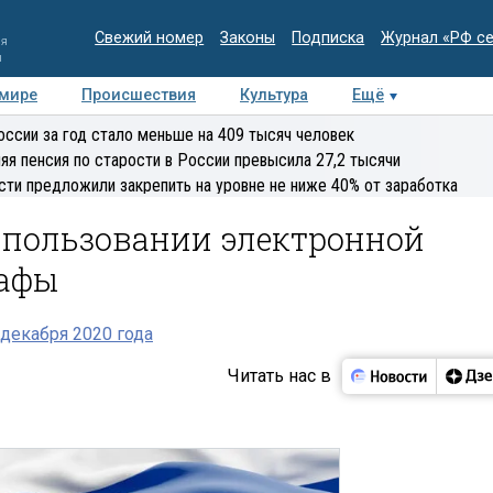
Свежий номер
Законы
Подписка
Журнал «РФ с
ия
и
 мире
Происшествия
Культура
Ещё
Медиацентр
Интервью
Колумнисты
Делова
оссии за год стало меньше на 409 тысяч человек
эксперт
яя пенсия по старости в России превысила 27,2 тысячи
сти предложили закрепить на уровне не ниже 40% от заработка
спользовании электронной
рафы
декабря 2020 года
Читать нас в