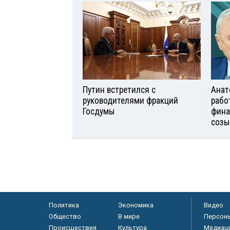
Путин встретился с
Анат
руководителями фракций
рабо
Госдумы
фина
созы
Политика
Экономика
Видео
Общество
В мире
Персон
Происшествия
Культура
Медиац