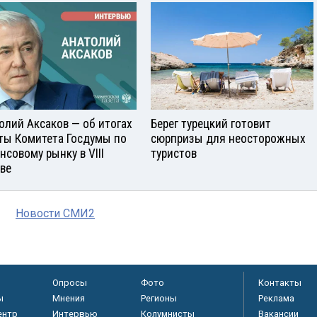
олий Аксаков — об итогах
Берег турецкий готовит
ты Комитета Госдумы по
сюрпризы для неосторожных
нсовому рынку в VIII
туристов
ве
Новости СМИ2
Опросы
Фото
Контакты
ы
Мнения
Регионы
Реклама
ентр
Интервью
Колумнисты
Вакансии