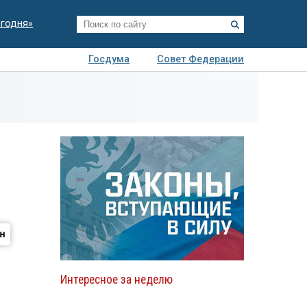
егодня»
Госдума
Совет Федерации
я
Авто
Недвижимость
Технологии
иза
Интересное за неделю