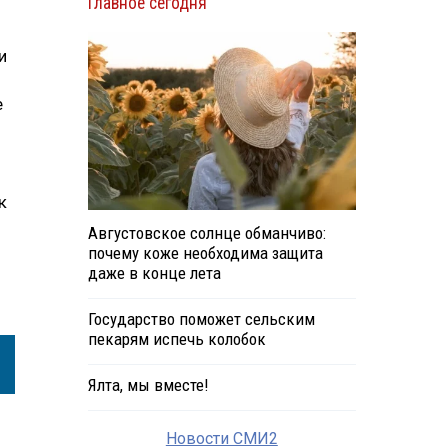
Главное сегодня
и
е
к
Августовское солнце обманчиво:
почему коже необходима защита
даже в конце лета
Государство поможет сельским
пекарям испечь колобок
Ялта, мы вместе!
Новости СМИ2