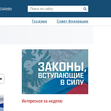
егодня»
Госдума
Совет Федерации
я
Авто
Недвижимость
Технологии
иза
Интересное за неделю