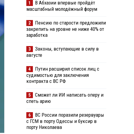
В Абхазии впервые пройдёт
1
масштабный молодёжный форум
Пенсию по старости предложили
2
закрепить на уровне не ниже 40% от
заработка
Законы, вступающие в силу в
3
августе
Путин расширил список лиц с
4
судимостью для заключения
контракта с ВС РФ
Сможет ли ИИ написать оперу и
5
спеть арию
ВС России поразили резервуары
6
с ГСМ в порту Одессы и буксир в
порту Николаева