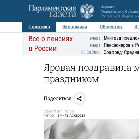
Издание
Федерального Собран
Российской Федераци
Политика
Экономика
Общество
В
Все о пенсиях
Фото
Авторы
Персоны
Мнения
Регионы
Минтруд предлож
вчера
Пенсионеров в Р
вчера
в России
Соцфонд: Средня
05.08.2026
Яровая поздравила 
праздником
Поделиться
20.06.2021 10:10
Автор:
Тамила Аскерова