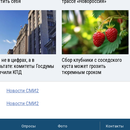
тить себя
трассе «Новороссия»
не в цифрах, а в
Сбор клубники с соседского
льтате: комитеты Госдумы
куста может грозить
ичили КПД
тюремным сроком
Новости СМИ2
Новости СМИ2
Опросы
Фото
Контакты