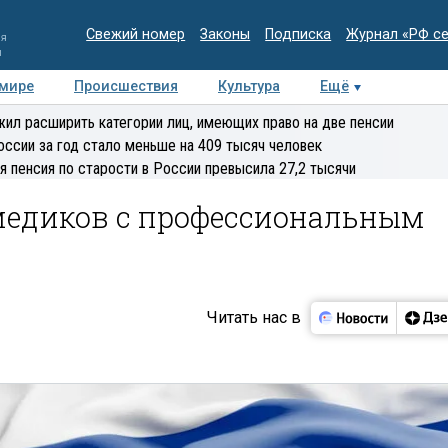
Свежий номер
Законы
Подписка
Журнал «РФ с
ия
и
 мире
Происшествия
Культура
Ещё
Медиацентр
Интервью
Колумнисты
Делова
ил расширить категории лиц, имеющих право на две пенсии
эксперт
оссии за год стало меньше на 409 тысяч человек
я пенсия по старости в России превысила 27,2 тысячи
медиков с профессиональным
Читать нас в