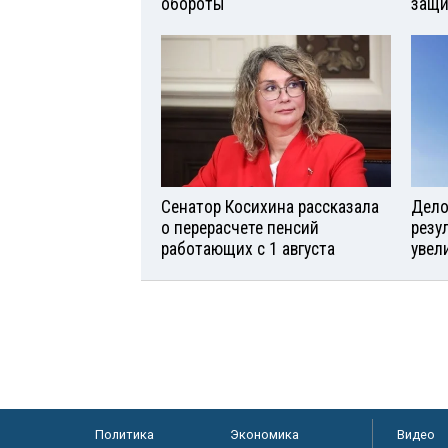
обороты
защи
Сенатор Косихина рассказала
Дело 
о перерасчете пенсий
резу
работающих с 1 августа
увел
Политика
Экономика
Видео