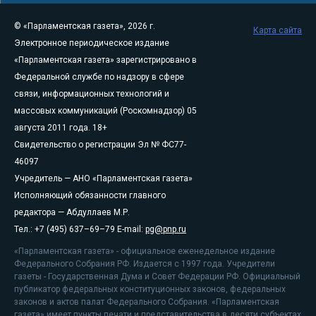
© «Парламентская газета», 2026 г.
Карта сайта
Электронное периодическое издание
«Парламентская газета» зарегистрировано в
Федеральной службе по надзору в сфере
связи, информационных технологий и
массовых коммуникаций (Роскомнадзор) 05
августа 2011 года. 18+
Свидетельство о регистрации Эл № ФС77-
46097
Учредитель — АНО «Парламентская газета»
Исполняющий обязанности главного
редактора — Абдуллаев М.Р.
Тел.: +7 (495) 637–69–79 E-mail:
pg@pnp.ru
«Парламентская газета» - официальное еженедельное издание
Федерального Собрания РФ. Издается с 1997 года. Учредители
газеты - Государственная Дума и Совет Федерации РФ. Официальный
публикатор федеральных конституционных законов, федеральных
законов и актов палат Федерального Собрания. «Парламентская
газета» имеет пункты печати и представительства в десяти субъектах