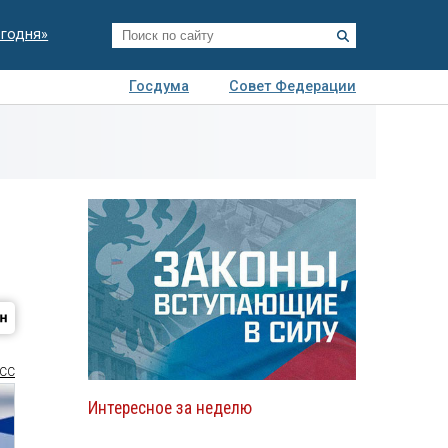
егодня»
Госдума
Совет Федерации
я
Авто
Недвижимость
Технологии
иза
СС
Интересное за неделю