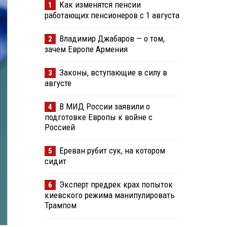
Как изменятся пенсии
1
работающих пенсионеров с 1 августа
Владимир Джабаров — о том,
2
зачем Европе Армения
Законы, вступающие в силу в
3
августе
В МИД России заявили о
4
подготовке Европы к войне с
Россией
Ереван рубит сук, на котором
5
сидит
Эксперт предрек крах попыток
6
киевского режима манипулировать
Трампом