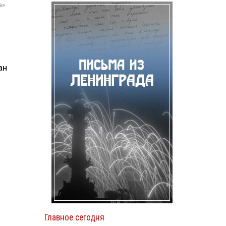
а»
ан
Главное сегодня