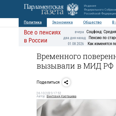
Издание
Федерального Собран
Российской Федераци
Политика
Экономика
Общество
В
Все о пенсиях
Фото
Авторы
Персоны
Мнения
Регионы
Соцфонд: Средня
вчера
Пенсию по стар
два дня назад
в России
Как изменятся п
01.08.2026
Временного поверен
вызывали в МИД РФ
Поделиться
26.10.2023 17:52
Автор:
Виктория Карташева