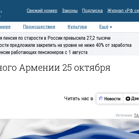
Свежий номер
Законы
Подписка
Журнал «РФ с
ия
и
 мире
Происшествия
Культура
Ещё
Медиацентр
Интервью
Колумнисты
Делова
я пенсия по старости в России превысила 27,2 тысячи
эксперт
ости предложили закрепить на уровне не ниже 40% от заработка
енсии работающих пенсионеров с 1 августа
ного Армении 25 октября
Читать нас в
Источник:
ТА