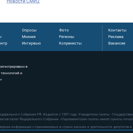
Новости СМИ2
Опросы
Фото
Контакты
ы
Мнения
Регионы
Реклама
ентр
Интервью
Колумнисты
Вакансии
регистрировано в
 технологий и
8+
.
дерального Собрания РФ. Издается с 1997 года. Учредители газеты - Государств
ктов палат Федерального Собрания. «Парламентская газета» имеет пункты печати
оверная информация о принимаемых в стране законах и деятельности депутатов и