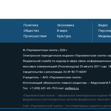
Политика
Экономика
Видео
Общество
В мире
Персон
Происшествия
Культура
Медиац
© «Парламентская газета», 2026 г.
Электронное периодическое издание «Парламентская газета» за
Федеральной службе по надзору в сфере связи, информационных
массовых коммуникаций (Роскомнадзор) 05 августа 2011 года. 1
Свидетельство о регистрации Эл № ФС77-46097
Учредитель — АНО «Парламентская газета»
Исполняющий обязанности главного редактора — Абдуллаев М.Р
Тел.: +7 (495) 637–69–79 E-mail:
pg@pnp.ru
«Парламентская газета» - официальное еженедельное издание Фе
федеральных конституционных законов, федеральных законов и а
Сайт «Парламентской газеты» - это оперативные новости и дост
«Парламентской газеты» активная ссылка на pnp.ru обязательна.