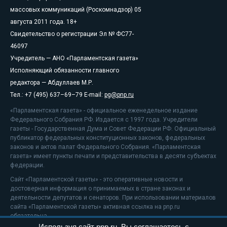
массовых коммуникаций (Роскомнадзор) 05
августа 2011 года. 18+
Свидетельство о регистрации Эл № ФС77-
46097
Учредитель — АНО «Парламентская газета»
Исполняющий обязанности главного
редактора — Абдуллаев М.Р.
Тел.: +7 (495) 637–69–79 E-mail:
pg@pnp.ru
«Парламентская газета» - официальное еженедельное издание
Федерального Собрания РФ. Издается с 1997 года. Учредители
газеты - Государственная Дума и Совет Федерации РФ. Официальный
публикатор федеральных конституционных законов, федеральных
законов и актов палат Федерального Собрания. «Парламентская
газета» имеет пункты печати и представительства в десяти субъектах
федерации.
Сайт «Парламентской газеты» - это оперативные новости и
достоверная информация о принимаемых в стране законах и
деятельности депутатов и сенаторов. При использовании материалов
сайта «Парламентской газеты» активная ссылка на pnp.ru
обязательна.
Используя сайт pnp.ru, Вы соглашаетесь с