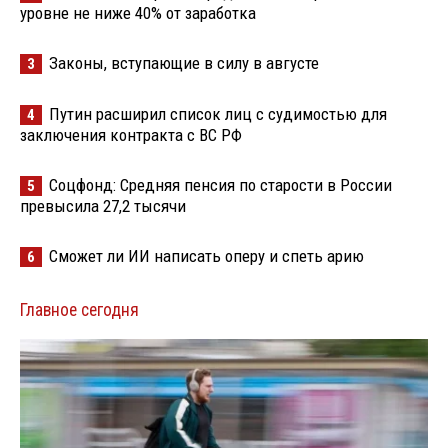
Интересное за неделю
В Абхазии впервые пройдёт масштабный
1
молодёжный форум
Пенсию по старости предложили закрепить на
2
уровне не ниже 40% от заработка
Законы, вступающие в силу в августе
3
Путин расширил список лиц с судимостью для
4
заключения контракта с ВС РФ
Соцфонд: Средняя пенсия по старости в России
5
превысила 27,2 тысячи