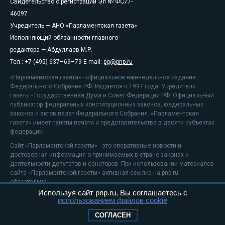
© «Парламентская газета», 2026 г.
Карта сайта
Электронное периодическое издание
«Парламентская газета» зарегистрировано в
Федеральной службе по надзору в сфере
связи, информационных технологий и
массовых коммуникаций (Роскомнадзор) 05
августа 2011 года. 18+
Свидетельство о регистрации Эл № ФС77-
46097
Учредитель — АНО «Парламентская газета»
Исполняющий обязанности главного
редактора — Абдуллаев М.Р.
Тел.: +7 (495) 637–69–79 E-mail:
pg@pnp.ru
«Парламентская газета» - официальное еженедельное издание
Федерального Собрания РФ. Издается с 1997 года. Учредители
Используя сайт pnp.ru, Вы соглашаетесь с
газеты - Государственная Дума и Совет Федерации РФ. Официальный
использованием файлов cookie
публикатор федеральных конституционных законов, федеральных
законов и актов палат Федерального Собрания. «Парламентская
СОГЛАСЕН
газета» имеет пункты печати и представительства в десяти субъектах