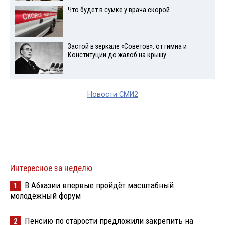
Что будет в сумке у врача скорой
Застой в зеркале «Советов»: от гимна и
Конституции до жалоб на крышу
Новости СМИ2
Новости партнеров
Захарова обратилась к
Путин легализовал
Маску с неожиданным
криптовалюту в России
предложением
Фетисов: хоккейный матч
Новый главком ВСУ
между Россией и США
Драпатый сходу угодил в
произойдет нескоро
политическую ловушку