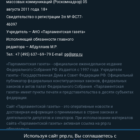
массовых коммуникаций (Роскомнадзор) 05
августа 2011 года. 18+
Свидетельство о регистрации Эл № ФС77-
46097
Учредитель — АНО «Парламентская газета»
Исполняющий обязанности главного
редактора — Абдуллаев М.Р.
Тел.: +7 (495) 637–69–79 E-mail:
pg@pnp.ru
«Парламентская газета» - официальное еженедельное издание
Федерального Собрания РФ. Издается с 1997 года. Учредители
газеты - Государственная Дума и Совет Федерации РФ. Официальный
публикатор федеральных конституционных законов, федеральных
законов и актов палат Федерального Собрания. «Парламентская
газета» имеет пункты печати и представительства в десяти субъектах
федерации.
Сайт «Парламентской газеты» - это оперативные новости и
достоверная информация о принимаемых в стране законах и
деятельности депутатов и сенаторов. При использовании материалов
сайта «Парламентской газеты» активная ссылка на pnp.ru
обязательна.
Используя сайт pnp.ru, Вы соглашаетесь с
На информационном ресурсе применяются
рекомендательные