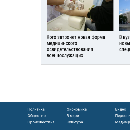
Кого затронет новая форма
В ву
медицинского
новы
освидетельствования
спец
военнослужащих
Политика
Экономика
Видео
Общество
В мире
Персон
Происшествия
Культура
Медиац