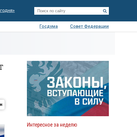
егодня»
Госдума
Совет Федерации
я
Авто
Недвижимость
Технологии
иза
т
Интересное за неделю