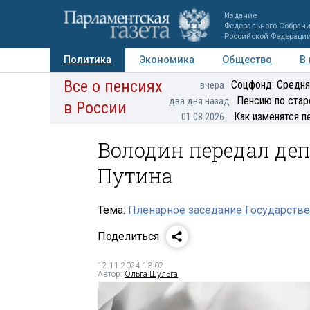
Издание
Федерального Собран
Российской Федераци
Политика
Экономика
Общество
В
Все о пенсиях
Фото
Авторы
Персоны
Мнения
Регионы
Соцфонд: Средня
вчера
Пенсию по стар
два дня назад
в России
Как изменятся п
01.08.2026
Володин передал деп
Путина
Тема:
Пленарное заседание Государстве
Поделиться
12.11.2024 13:02
Автор:
Ольга Шульга