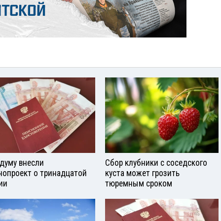
сдуму внесли
Сбор клубники с соседского
нопроект о тринадцатой
куста может грозить
ии
тюремным сроком