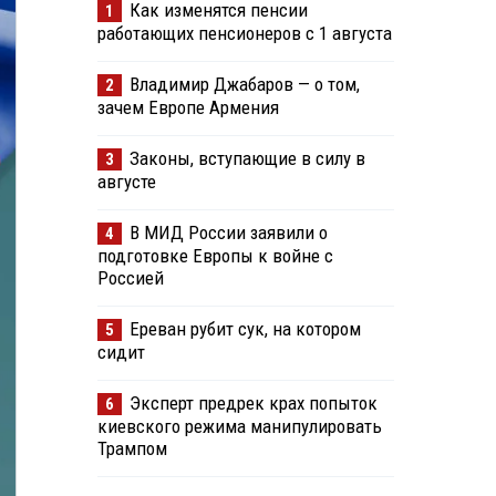
Как изменятся пенсии
1
работающих пенсионеров с 1 августа
Владимир Джабаров — о том,
2
зачем Европе Армения
Законы, вступающие в силу в
3
августе
В МИД России заявили о
4
подготовке Европы к войне с
Россией
Ереван рубит сук, на котором
5
сидит
Эксперт предрек крах попыток
6
киевского режима манипулировать
Трампом