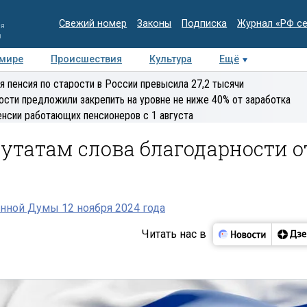
Свежий номер
Законы
Подписка
Журнал «РФ с
ия
и
 мире
Происшествия
Культура
Ещё
Медиацентр
Интервью
Колумнисты
Делова
я пенсия по старости в России превысила 27,2 тысячи
эксперт
ости предложили закрепить на уровне не ниже 40% от заработка
енсии работающих пенсионеров с 1 августа
утатам слова благодарности о
нной Думы 12 ноября 2024 года
Читать нас в