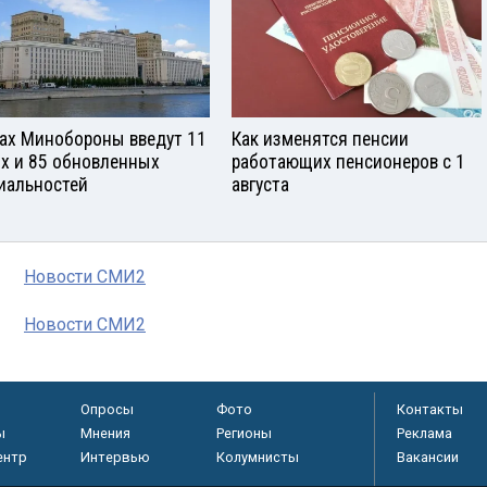
зах Минобороны введут 11
Как изменятся пенсии
х и 85 обновленных
работающих пенсионеров с 1
иальностей
августа
Новости СМИ2
Новости СМИ2
Опросы
Фото
Контакты
ы
Мнения
Регионы
Реклама
ентр
Интервью
Колумнисты
Вакансии