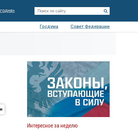
егодня»
Госдума
Совет Федерации
я
Авто
Недвижимость
Технологии
иза
Интересное за неделю