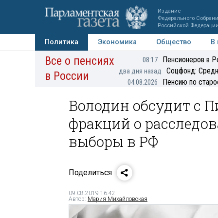
Издание
Федерального Собран
Российской Федераци
Политика
Экономика
Общество
В
Все о пенсиях
Фото
Авторы
Персоны
Мнения
Регионы
Пенсионеров в Р
08:17
Соцфонд: Средн
два дня назад
в России
Пенсию по старо
04.08.2026
Володин обсудит с 
фракций о расследо
выборы в РФ
Поделиться
09.08.2019 16:42
Автор:
Мария Михайловская