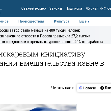
Свежий номер
Законы
Подписка
Журнал «РФ с
ия
и
 мире
Происшествия
Культура
Ещё
Медиацентр
Интервью
Колумнисты
Делова
оссии за год стало меньше на 409 тысяч человек
эксперт
яя пенсия по старости в России превысила 27,2 тысячи
сти предложили закрепить на уровне не ниже 40% от заработка
Пискаревым инициативу
вании вмешательства извне в
Читать нас в