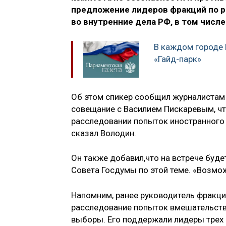
предложение лидеров фракций по 
во внутренние дела РФ, в том числе
В каждом городе 
«Гайд-парк»
Об этом спикер сообщил журналистам 
совещание с Василием Пискаревым, ч
расследовании попыток иностранного 
сказал Володин.
Он также добавил,что на встрече буд
Совета Госдумы по этой теме. «Возмож
Напомним, ранее руководитель фракци
расследование попыток вмешательства 
выборы. Его поддержали лидеры трех