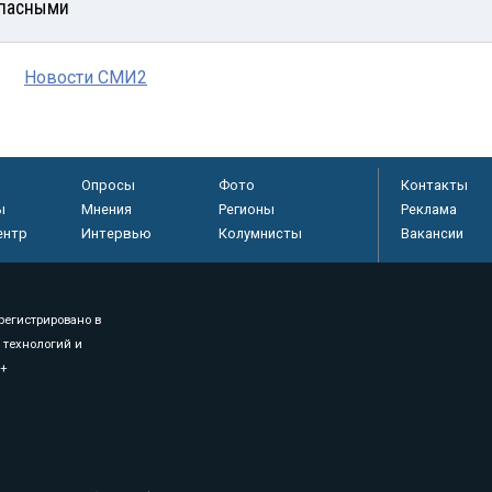
пасными
Новости СМИ2
Опросы
Фото
Контакты
ы
Мнения
Регионы
Реклама
ентр
Интервью
Колумнисты
Вакансии
регистрировано в
 технологий и
8+
.