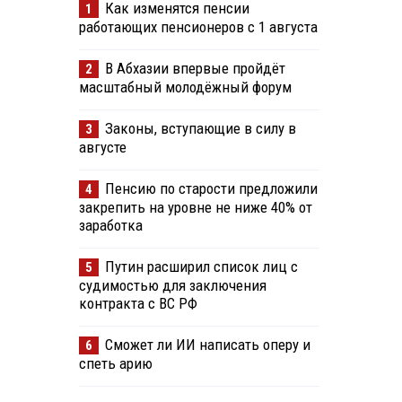
Как изменятся пенсии
1
работающих пенсионеров с 1 августа
В Абхазии впервые пройдёт
2
масштабный молодёжный форум
Законы, вступающие в силу в
3
августе
Пенсию по старости предложили
4
закрепить на уровне не ниже 40% от
заработка
Путин расширил список лиц с
5
судимостью для заключения
контракта с ВС РФ
Сможет ли ИИ написать оперу и
6
спеть арию