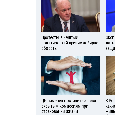
Протесты в Венгрии:
Эксп
политический кризис набирает
дать
обороты
защи
ЦБ намерен поставить заслон
В Ро
скрытым комиссиям при
каки
страховании жизни
жиль