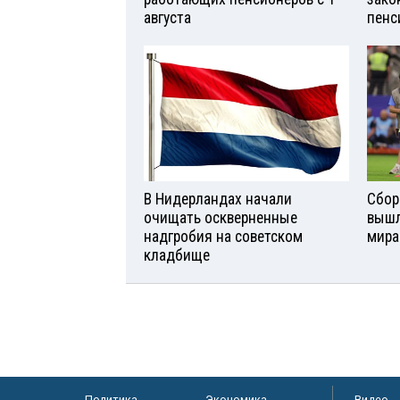
августа
пенс
В Нидерландах начали
Сбор
очищать оскверненные
вышл
надгробия на советском
мира
кладбище
Политика
Экономика
Видео