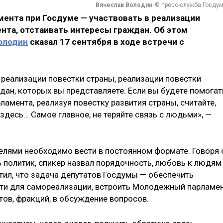
Вячеслав Володин
© пресс-служба Госду
мента при Госдуме — участвовать в реализации
нта, отстаивать интересы граждан. Об этом
олодин
сказал 17 сентября в ходе встречи с
 реализации повестки страны, реализации повестки
дан, которых вы представляете. Если вы будете помогат
мента, реализуя повестку развития страны, считайте,
десь… Самое главное, не теряйте связь с людьми», —
телями необходимо вести в постоянном формате. Говоря 
 политик, спикер назвал порядочность, любовь к людям
тил, что задача депутатов Госдумы — обеспечить
и для самореализации, встроить Молодежный парламе
тов, фракций, в обсуждение вопросов.