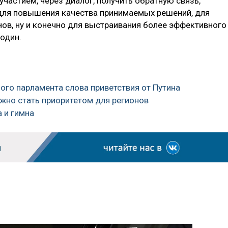
участием, через диалог, получить обратную связь,
ля повышения качества принимаемых решений, для
в, ну и конечно для выстраивания более эффективного
один.
ого парламента слова приветствия от Путина
лжно стать приоритетом для регионов
а и гимна