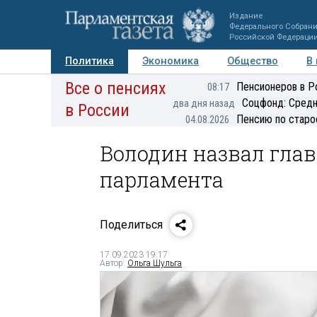
Издание
Федерального Собран
Российской Федераци
Политика
Экономика
Общество
В
Все о пенсиях
Фото
Авторы
Персоны
Мнения
Регионы
Пенсионеров в Р
08:17
Соцфонд: Средн
два дня назад
в России
Пенсию по старо
04.08.2026
Володин назвал гла
парламента
Поделиться
17.09.2023 19:17
Автор:
Ольга Шульга