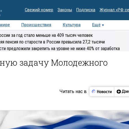
Свежий номер
Законы
Подписка
Журнал «РФ с
ия
и
 мире
Происшествия
Культура
Ещё
Медиацентр
Интервью
Колумнисты
Делова
оссии за год стало меньше на 409 тысяч человек
эксперт
яя пенсия по старости в России превысила 27,2 тысячи
сти предложили закрепить на уровне не ниже 40% от заработка
вную задачу Молодежного
Читать нас в