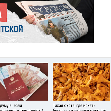
сдуму внесли
Тихая охота: где искать
нопроект о тринадцатой
боровики и лисички в августе