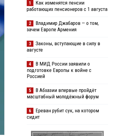
Как изменятся пенсии
1
работающих пенсионеров с 1 августа
Владимир Джабаров — о том,
2
зачем Европе Армения
Законы, вступающие в силу в
3
августе
В МИД России заявили о
4
подготовке Европы к войне с
Россией
В Абхазии впервые пройдёт
5
масштабный молодёжный форум
Ереван рубит сук, на котором
6
сидит