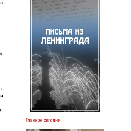
мы
ь
о
 и
нт
Главное сегодня