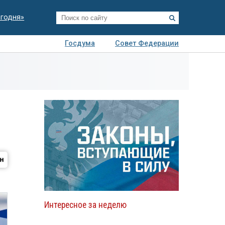
егодня»
Госдума
Совет Федерации
я
Авто
Недвижимость
Технологии
иза
Интересное за неделю