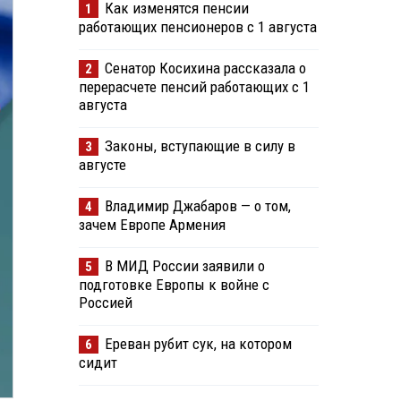
Как изменятся пенсии
1
работающих пенсионеров с 1 августа
Сенатор Косихина рассказала о
2
перерасчете пенсий работающих с 1
августа
Законы, вступающие в силу в
3
августе
Владимир Джабаров — о том,
4
зачем Европе Армения
В МИД России заявили о
5
подготовке Европы к войне с
Россией
Ереван рубит сук, на котором
6
сидит