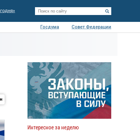
егодня»
Госдума
Совет Федерации
я
Авто
Недвижимость
Технологии
иза
Интересное за неделю