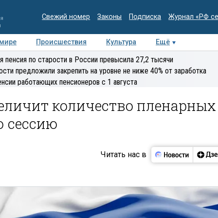
Свежий номер
Законы
Подписка
Журнал «РФ с
ия
и
 мире
Происшествия
Культура
Ещё
Медиацентр
Интервью
Колумнисты
Делова
я пенсия по старости в России превысила 27,2 тысячи
эксперт
ости предложили закрепить на уровне не ниже 40% от заработка
енсии работающих пенсионеров с 1 августа
величит количество пленарных
ю сессию
Читать нас в