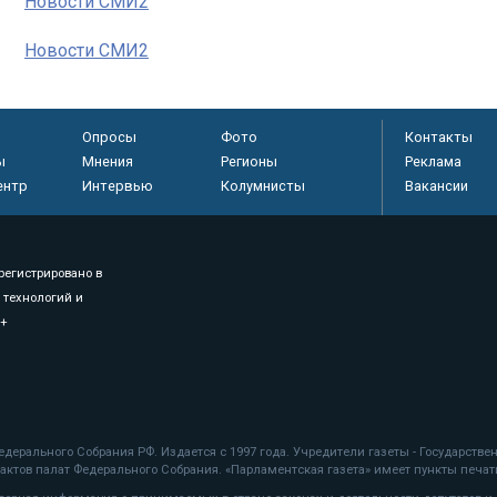
Новости СМИ2
Новости СМИ2
Опросы
Фото
Контакты
ы
Мнения
Регионы
Реклама
ентр
Интервью
Колумнисты
Вакансии
регистрировано в
 технологий и
8+
.
дерального Собрания РФ. Издается с 1997 года. Учредители газеты - Государств
ктов палат Федерального Собрания. «Парламентская газета» имеет пункты печати