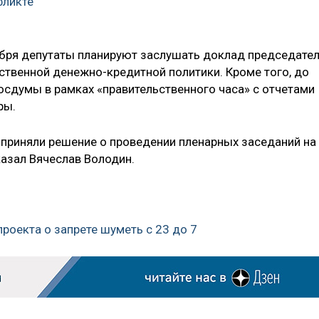
фликте
ября депутаты планируют заслушать доклад председате
ственной денежно-кредитной политики. Кроме того, до
осдумы в рамках «правительственного часа» с отчетами
ры.
 приняли решение о проведении пленарных заседаний на
казал Вячеслав Володин.
проекта о запрете шуметь с 23 до 7