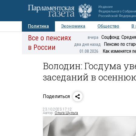
Издание
Федерального Собран
Российской Федераци
Политика
Экономика
Общество
В
Все о пенсиях
Фото
Авторы
Персоны
Мнения
Регионы
Соцфонд: Средня
вчера
Пенсию по стар
два дня назад
в России
Как изменятся п
01.08.2026
Володин: Госдума у
заседаний в осенню
Поделиться
23.10.2023 17:12
Автор:
Ольга Шульга