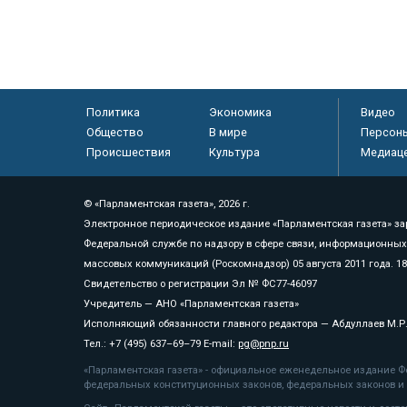
Политика
Экономика
Видео
Общество
В мире
Персон
Происшествия
Культура
Медиац
© «Парламентская газета», 2026 г.
Электронное периодическое издание «Парламентская газета» за
Федеральной службе по надзору в сфере связи, информационных
массовых коммуникаций (Роскомнадзор) 05 августа 2011 года. 1
Свидетельство о регистрации Эл № ФС77-46097
Учредитель — АНО «Парламентская газета»
Исполняющий обязанности главного редактора — Абдуллаев М.Р
Тел.: +7 (495) 637–69–79 E-mail:
pg@pnp.ru
«Парламентская газета» - официальное еженедельное издание Фе
федеральных конституционных законов, федеральных законов и а