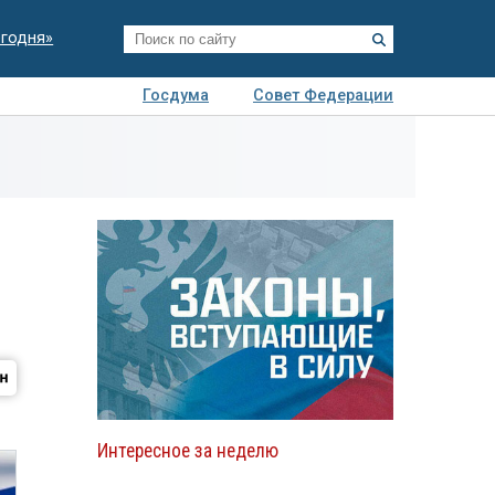
егодня»
Госдума
Совет Федерации
я
Авто
Недвижимость
Технологии
иза
Интересное за неделю