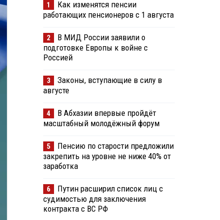
Как изменятся пенсии
1
работающих пенсионеров с 1 августа
В МИД России заявили о
2
подготовке Европы к войне с
Россией
Законы, вступающие в силу в
3
августе
В Абхазии впервые пройдёт
4
масштабный молодёжный форум
Пенсию по старости предложили
5
закрепить на уровне не ниже 40% от
заработка
Путин расширил список лиц с
6
судимостью для заключения
контракта с ВС РФ