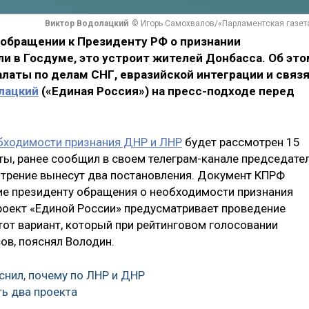
Виктор Водолацкий
© Игорь Самохвалов/«Парламентская газет
 обращении к Президенту РФ о признании
и в Госдуме, это устроит жителей Донбасса. Об это
латы по делам СНГ, евразийской интеграции и связ
лацкий
(«Единая Россия») на пресс-подходе перед
бходимости признания ДНР и ЛНР
будет рассмотрен 15
ты, ранее сообщил в своем телеграм-канале председате
отрение вынесут два постановления. Документ КПРФ
ие президенту обращения о необходимости признания
роект «Единой России» предусматривает проведение
тот вариант, который при рейтинговом голосовании
ов, пояснял Володин.
нил, почему по ЛНР и ДНР
ь два проекта