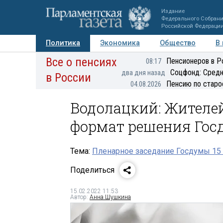
Издание
Федерального Собран
Российской Федераци
Политика
Экономика
Общество
В
Все о пенсиях
Фото
Авторы
Персоны
Мнения
Регионы
Пенсионеров в Р
08:17
Соцфонд: Средн
два дня назад
в России
Пенсию по старо
04.08.2026
Водолацкий: Жителе
формат решения Гос
Тема:
Пленарное заседание Госдумы 15 
Поделиться
15.02.2022 11:53
Автор:
Анна Шушкина