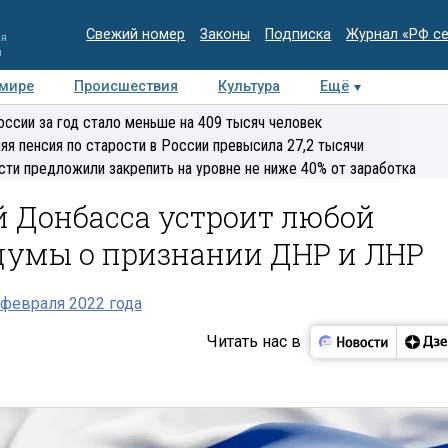
Свежий номер
Законы
Подписка
Журнал «РФ с
ия
и
 мире
Происшествия
Культура
Ещё
Медиацентр
Интервью
Колумнисты
Делова
оссии за год стало меньше на 409 тысяч человек
эксперт
яя пенсия по старости в России превысила 27,2 тысячи
сти предложили закрепить на уровне не ниже 40% от заработка
й Донбасса устроит любой
думы о признании ДНР и ЛНР
февраля 2022 года
Читать нас в