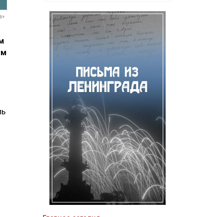
а»
м
ям
ль