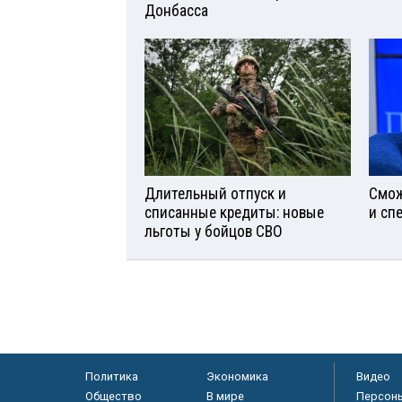
Донбасса
Длительный отпуск и
Смож
списанные кредиты: новые
и сп
льготы у бойцов СВО
Политика
Экономика
Видео
Общество
В мире
Персон