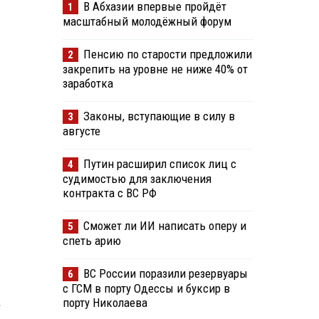
В Абхазии впервые пройдёт
1
масштабный молодёжный форум
Пенсию по старости предложили
2
закрепить на уровне не ниже 40% от
заработка
Законы, вступающие в силу в
3
августе
Путин расширил список лиц с
4
судимостью для заключения
контракта с ВС РФ
Сможет ли ИИ написать оперу и
5
спеть арию
ВС России поразили резервуары
6
с ГСМ в порту Одессы и буксир в
.
порту Николаева