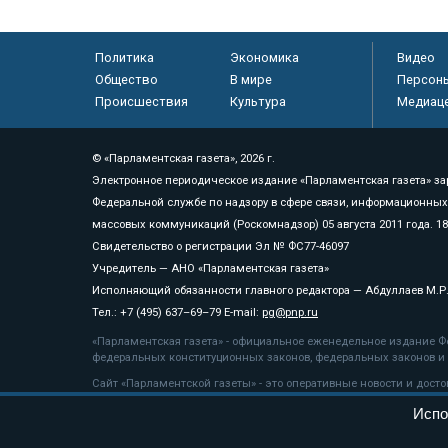
Политика
Экономика
Видео
Общество
В мире
Персон
Происшествия
Культура
Медиац
© «Парламентская газета», 2026 г.
Электронное периодическое издание «Парламентская газета» за
Федеральной службе по надзору в сфере связи, информационных
массовых коммуникаций (Роскомнадзор) 05 августа 2011 года. 1
Свидетельство о регистрации Эл № ФС77-46097
Учредитель — АНО «Парламентская газета»
Исполняющий обязанности главного редактора — Абдуллаев М.Р
Тел.: +7 (495) 637–69–79 E-mail:
pg@pnp.ru
«Парламентская газета» - официальное еженедельное издание Фе
федеральных конституционных законов, федеральных законов и а
Сайт «Парламентской газеты» - это оперативные новости и дост
«Парламентской газеты» активная ссылка на pnp.ru обязательна.
Испо
На информационном ресурсе применяются
рекомендательные т
Положение о защите персональных данных