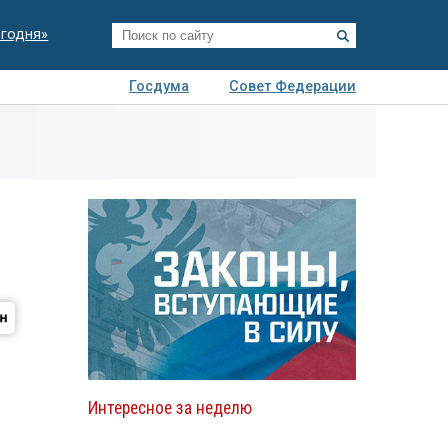
егодня»
Госдума
Совет Федерации
я
Авто
Недвижимость
Технологии
иза
Интересное за неделю