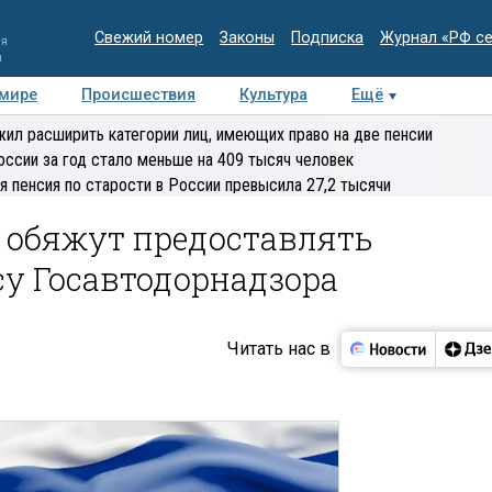
Свежий номер
Законы
Подписка
Журнал «РФ с
ия
и
 мире
Происшествия
Культура
Ещё
Медиацентр
Интервью
Колумнисты
Делова
ил расширить категории лиц, имеющих право на две пенсии
эксперт
оссии за год стало меньше на 409 тысяч человек
я пенсия по старости в России превысила 27,2 тысячи
в обяжут предоставлять
су Госавтодорнадзора
Читать нас в