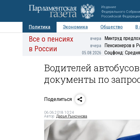
Издание
Федерального Собран
Российской Федераци
Политика
Экономика
Общество
В
Все о пенсиях
Фото
Авторы
Персоны
Мнения
Регионы
Минтруд предлож
вчера
Пенсионеров в Р
вчера
в России
Соцфонд: Средня
05.08.2026
Водителей автобусо
документы по запро
Поделиться
06.06.2018 10:24
Автор:
Дарья Рыночнова