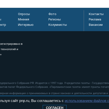
Опросы
Фото
Контакты
ы
Мнения
Регионы
Реклама
ентр
Интервью
Колумнисты
Вакансии
регистрировано в
 технологий и
8+
.
дерального Собрания РФ. Издается с 1997 года. Учредители газеты - Государств
ктов палат Федерального Собрания. «Парламентская газета» имеет пункты печати
оверная информация о принимаемых в стране законах и деятельности депутатов и
льзуя сайт pnp.ru, Вы соглашаетесь с
использованием файлов c
ехнологии
СОГЛАСЕН