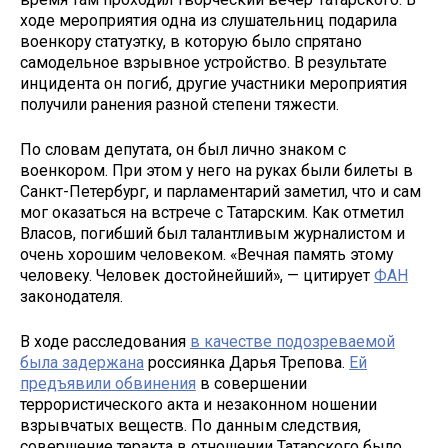
ходе мероприятия одна из слушательниц подарила
военкору статуэтку, в которую было спрятано
самодельное взрывное устройство. В результате
инцидента он погиб, другие участники мероприятия
получили ранения разной степени тяжести.
По словам депутата, он был лично знаком с
военкором. При этом у него на руках были билеты в
Санкт-Петербург, и парламентарий заметил, что и сам
мог оказаться на встрече с Татарским. Как отметил
Власов, погибший был талантливым журналистом и
очень хорошим человеком. «Вечная память этому
человеку. Человек достойнейший», — цитирует
ФАН
законодателя.
В ходе расследования
в качестве подозреваемой
была задержана
россиянка Дарья Трепова.
Ей
предъявили обвинения
в совершении
террористического акта и незаконном ношении
взрывчатых веществ. По данным следствия,
совершение теракта в отношении Татарского было