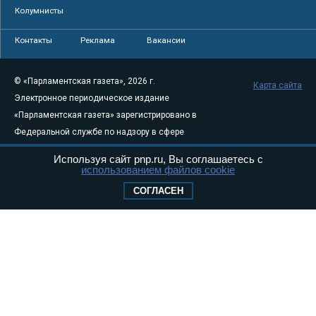
Колумнисты
Контакты
Реклама
Вакансии
© «Парламентская газета», 2026 г.
Карта сайта
Электронное периодическое издание
«Парламентская газета» зарегистрировано в
Федеральной службе по надзору в сфере
связи, информационных технологий и
Используя сайт pnp.ru, Вы соглашаетесь с
массовых коммуникаций (Роскомнадзор) 05
использованием файлов cookie
августа 2011 года. 18+
СОГЛАСЕН
Свидетельство о регистрации Эл № ФС77-
46097
Учредитель — АНО «Парламентская газета»
Исполняющий обязанности главного
редактора — Абдуллаев М.Р.
Тел.: +7 (495) 637–69–79 E-mail:
pg@pnp.ru
«Парламентская газета» - официальное еженедельное издание