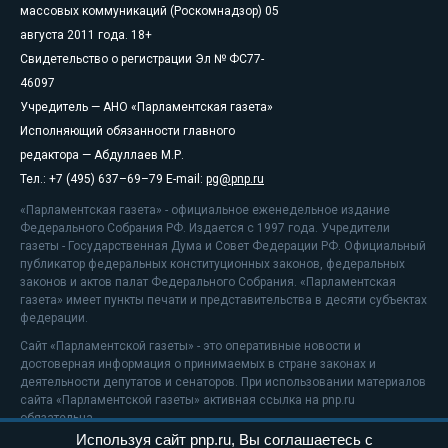
массовых коммуникаций (Роскомнадзор) 05
августа 2011 года. 18+
Свидетельство о регистрации Эл № ФС77-
46097
Учредитель — АНО «Парламентская газета»
Исполняющий обязанности главного
редактора — Абдуллаев М.Р.
Тел.: +7 (495) 637–69–79 E-mail:
pg@pnp.ru
«Парламентская газета» - официальное еженедельное издание
Федерального Собрания РФ. Издается с 1997 года. Учредители
газеты - Государственная Дума и Совет Федерации РФ. Официальный
публикатор федеральных конституционных законов, федеральных
законов и актов палат Федерального Собрания. «Парламентская
газета» имеет пункты печати и представительства в десяти субъектах
федерации.
Сайт «Парламентской газеты» - это оперативные новости и
достоверная информация о принимаемых в стране законах и
деятельности депутатов и сенаторов. При использовании материалов
сайта «Парламентской газеты» активная ссылка на pnp.ru
обязательна.
Используя сайт pnp.ru, Вы соглашаетесь с
На информационном ресурсе применяются
рекомендательные