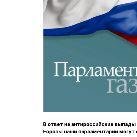
В ответ на антироссийские выпады
Европы наши парламентарии могут с