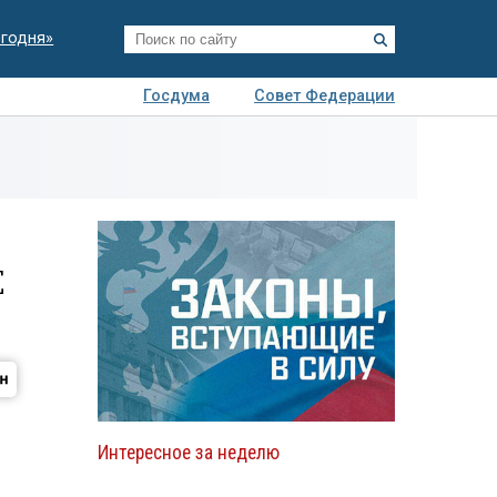
егодня»
Госдума
Совет Федерации
я
Авто
Недвижимость
Технологии
иза
Е
Интересное за неделю