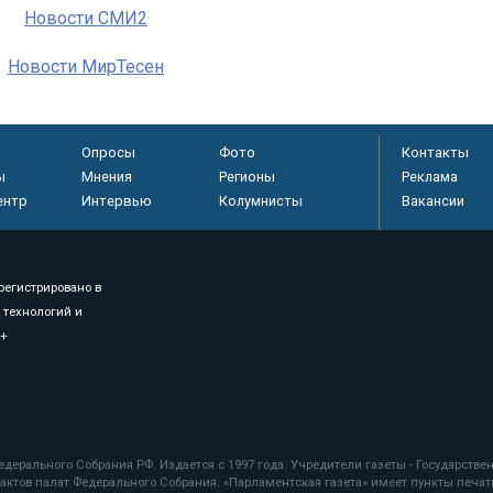
Новости СМИ2
Новости МирТесен
Опросы
Фото
Контакты
ы
Мнения
Регионы
Реклама
ентр
Интервью
Колумнисты
Вакансии
регистрировано в
 технологий и
8+
.
дерального Собрания РФ. Издается с 1997 года. Учредители газеты - Государств
ктов палат Федерального Собрания. «Парламентская газета» имеет пункты печати