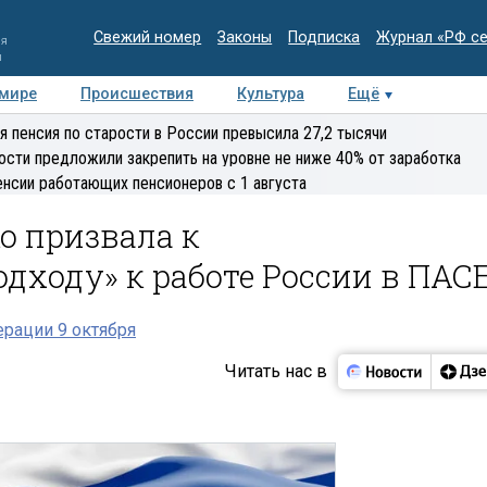
Свежий номер
Законы
Подписка
Журнал «РФ с
ия
и
 мире
Происшествия
Культура
Ещё
Медиацентр
Интервью
Колумнисты
Делова
я пенсия по старости в России превысила 27,2 тысячи
эксперт
ости предложили закрепить на уровне не ниже 40% от заработка
енсии работающих пенсионеров с 1 августа
о призвала к
дходу» к работе России в ПАС
рации 9 октября
Читать нас в