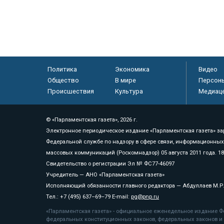
Политика
Экономика
Видео
Общество
В мире
Персон
Происшествия
Культура
Медиац
© «Парламентская газета», 2026 г.
Электронное периодическое издание «Парламентская газета» за
Федеральной службе по надзору в сфере связи, информационных
массовых коммуникаций (Роскомнадзор) 05 августа 2011 года. 1
Свидетельство о регистрации Эл № ФС77-46097
Учредитель — АНО «Парламентская газета»
Исполняющий обязанности главного редактора — Абдуллаев М.Р
Тел.: +7 (495) 637–69–79 E-mail:
pg@pnp.ru
«Парламентская газета» - официальное еженедельное издание Фе
федеральных конституционных законов, федеральных законов и а