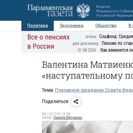
Издание
Федерального Собран
Российской Федераци
Политика
Экономика
Общество
В
Все о пенсиях
Фото
Авторы
Персоны
Мнения
Регионы
Соцфонд: Средня
вчера
Пенсию по стар
два дня назад
в России
Как изменятся п
01.08.2026
Валентина Матвиенк
«наступательному по
Тема:
Пленарное заседание Совета Феде
Поделиться
09.10.2019 15:39
Автор:
Никита Вятчанин