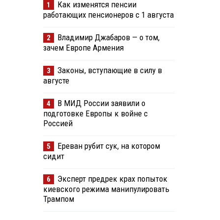
Как изменятся пенсии
1
работающих пенсионеров с 1 августа
Владимир Джабаров — о том,
2
зачем Европе Армения
Законы, вступающие в силу в
3
августе
В МИД России заявили о
4
подготовке Европы к войне с
Россией
Ереван рубит сук, на котором
5
сидит
Эксперт предрек крах попыток
6
киевского режима манипулировать
Трампом