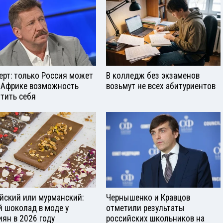
ерт: только Россия может
В колледж без экзаменов
 Африке возможность
возьмут не всех абитуриентов
тить себя
йский или мурманский:
Чернышенко и Кравцов
й шоколад в моде у
отметили результаты
иян в 2026 году
российских школьников на