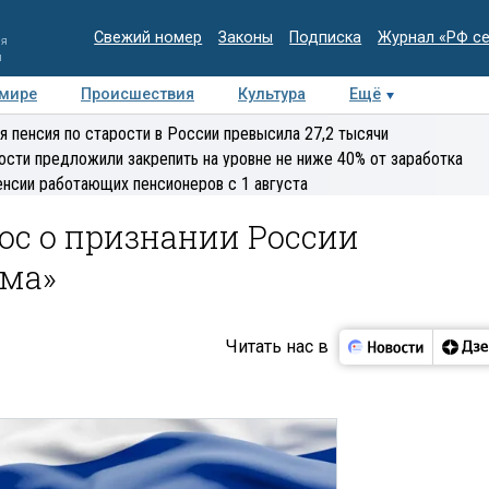
Свежий номер
Законы
Подписка
Журнал «РФ с
ия
и
 мире
Происшествия
Культура
Ещё
Медиацентр
Интервью
Колумнисты
Делова
я пенсия по старости в России превысила 27,2 тысячи
эксперт
ости предложили закрепить на уровне не ниже 40% от заработка
енсии работающих пенсионеров с 1 августа
ос о признании России
зма»
Читать нас в