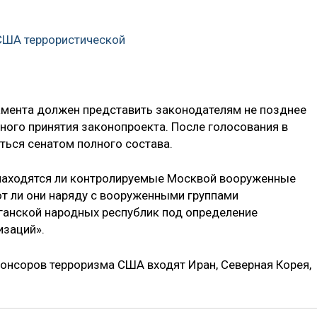
США террористической
тамента должен представить законодателям не позднее
ного принятия законопроекта. После голосования в
ться сенатом полного состава.
находятся ли контролируемые Москвой вооруженные
т ли они наряду с вооруженными группами
анской народных республик под определение
изаций».
понсоров терроризма США входят Иран, Северная Корея,