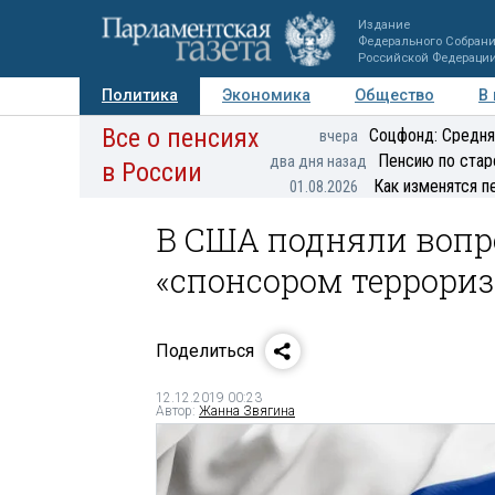
Издание
Федерального Собран
Российской Федераци
Политика
Экономика
Общество
В
Все о пенсиях
Фото
Авторы
Персоны
Мнения
Регионы
Соцфонд: Средня
вчера
Пенсию по стар
два дня назад
в России
Как изменятся п
01.08.2026
В США подняли вопр
«спонсором террори
Поделиться
12.12.2019 00:23
Автор:
Жанна Звягина