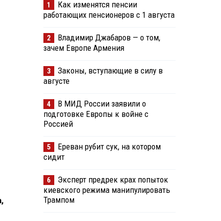
Как изменятся пенсии
1
работающих пенсионеров с 1 августа
Владимир Джабаров — о том,
2
зачем Европе Армения
Законы, вступающие в силу в
3
августе
В МИД России заявили о
4
подготовке Европы к войне с
Россией
Ереван рубит сук, на котором
5
сидит
Эксперт предрек крах попыток
6
й
киевского режима манипулировать
Трампом
,