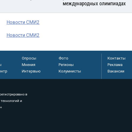
международных олимпиадах
Новости СМИ2
Новости СМИ2
Опросы
Фото
Контакты
ы
Мнения
Регионы
Реклама
ентр
Интервью
Колумнисты
Вакансии
регистрировано в
 технологий и
8+
.