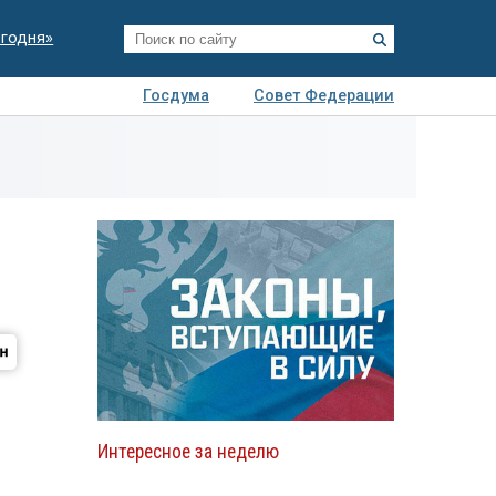
егодня»
Госдума
Совет Федерации
я
Авто
Недвижимость
Технологии
иза
Интересное за неделю