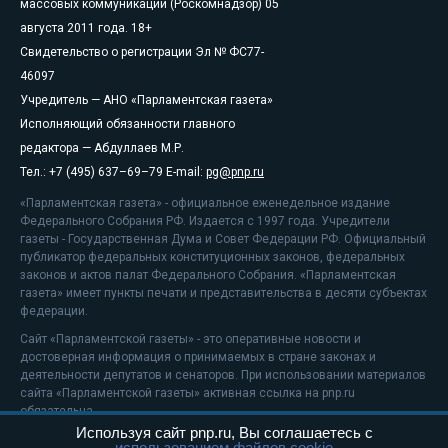
массовых коммуникаций (Роскомнадзор) 05
августа 2011 года. 18+
Свидетельство о регистрации Эл № ФС77-
46097
Учредитель — АНО «Парламентская газета»
Исполняющий обязанности главного
редактора — Абдуллаев М.Р.
Тел.: +7 (495) 637–69–79 E-mail:
pg@pnp.ru
«Парламентская газета» - официальное еженедельное издание
Федерального Собрания РФ. Издается с 1997 года. Учредители
газеты - Государственная Дума и Совет Федерации РФ. Официальный
публикатор федеральных конституционных законов, федеральных
законов и актов палат Федерального Собрания. «Парламентская
газета» имеет пункты печати и представительства в десяти субъектах
федерации.
Сайт «Парламентской газеты» - это оперативные новости и
достоверная информация о принимаемых в стране законах и
деятельности депутатов и сенаторов. При использовании материалов
сайта «Парламентской газеты» активная ссылка на pnp.ru
обязательна.
Используя сайт pnp.ru, Вы соглашаетесь с
На информационном ресурсе применяются
рекомендательные
использованием файлов cookie