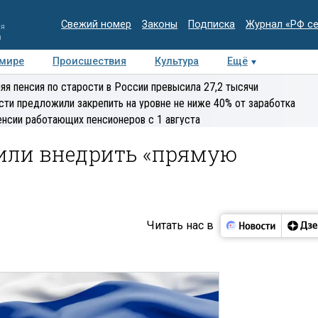
Свежий номер
Законы
Подписка
Журнал «РФ с
ия
и
 мире
Происшествия
Культура
Ещё
Медиацентр
Интервью
Колумнисты
Делова
яя пенсия по старости в России превысила 27,2 тысячи
эксперт
сти предложили закрепить на уровне не ниже 40% от заработка
енсии работающих пенсионеров с 1 августа
или внедрить «прямую
Читать нас в