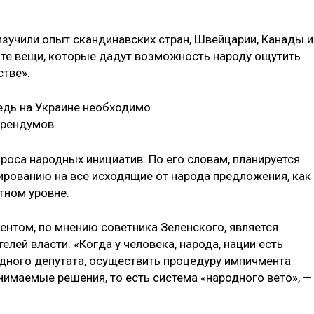
изучили опыт скандинавских стран, Швейцарии, Канады и
те вещи, которые дадут возможность народу ощутить
стве».
редь на Украине необходимо
ерендумов.
роса народных инициатив. По его словам, планируется
ированию на все исходящие от народа предложения, как
тном уровне.
нтом, по мнению советника Зеленского, является
лей власти. «Когда у человека, народа, нации есть
дного депутата, осуществить процедуру импичмента
инимаемые решения, то есть система «народного вето», —