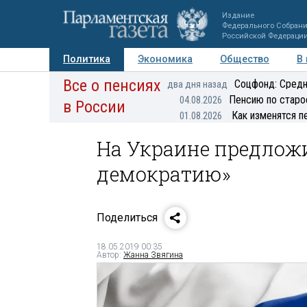
Издание
Федерального Собран
Российской Федераци
Политика
Экономика
Общество
В
Все о пенсиях
Фото
Авторы
Персоны
Мнения
Регионы
Соцфонд: Средн
два дня назад
Пенсию по старо
04.08.2026
в России
Как изменятся п
01.08.2026
На Украине предлож
демократию»
Поделиться
18.05.2019 00:35
Автор:
Жанна Звягина