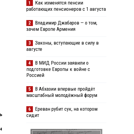
Как изменятся пенсии
1
работающих пенсионеров с 1 августа
Владимир Джабаров — о том,
2
зачем Европе Армения
Законы, вступающие в силу в
3
августе
В МИД России заявили о
4
подготовке Европы к войне с
Россией
В Абхазии впервые пройдёт
5
масштабный молодёжный форум
Ереван рубит сук, на котором
6
ь
сидит
н