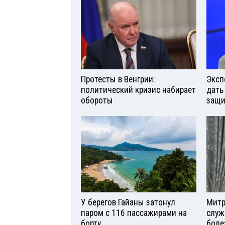
Протесты в Венгрии:
Эксп
политический кризис набирает
дать
обороты
защи
У берегов Гайаны затонул
Митр
паром с 116 пассажирами на
служ
борту
боле