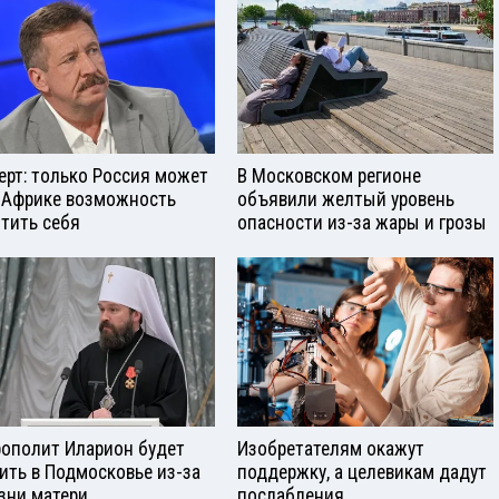
ерт: только Россия может
В Московском регионе
 Африке возможность
объявили желтый уровень
тить себя
опасности из-за жары и грозы
ополит Иларион будет
Изобретателям окажут
ить в Подмосковье из-за
поддержку, а целевикам дадут
зни матери
послабления