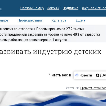
Свежий номер
Законы
Подписка
Журнал «РФ с
ия
и
 мире
Происшествия
Культура
Ещё
Медиацентр
Интервью
Колумнисты
Делова
я пенсия по старости в России превысила 27,2 тысячи
эксперт
ости предложили закрепить на уровне не ниже 40% от заработка
енсии работающих пенсионеров с 1 августа
развивать индустрию детских
Читать нас в
Источник:
Правительство Рос