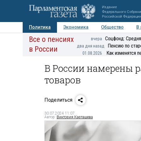
Издание
Федерального Собран
Российской Федераци
Политика
Экономика
Общество
В
Все о пенсиях
Фото
Авторы
Персоны
Мнения
Регионы
Соцфонд: Средня
вчера
Пенсию по стар
два дня назад
в России
Как изменятся п
01.08.2026
В России намерены 
товаров
Поделиться
30.07.2024 11:07
Автор:
Виктория Карташева