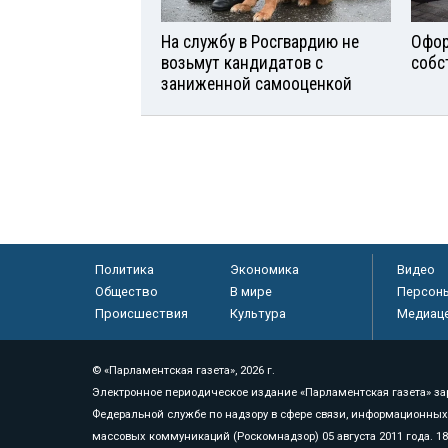
На службу в Росгвардию не
Офор
возьмут кандидатов с
собс
заниженной самооценкой
Политика
Экономика
Видео
Общество
В мире
Персон
Происшествия
Культура
Медиац
© «Парламентская газета», 2026 г.
Электронное периодическое издание «Парламентская газета» за
Федеральной службе по надзору в сфере связи, информационных
массовых коммуникаций (Роскомнадзор) 05 августа 2011 года. 1