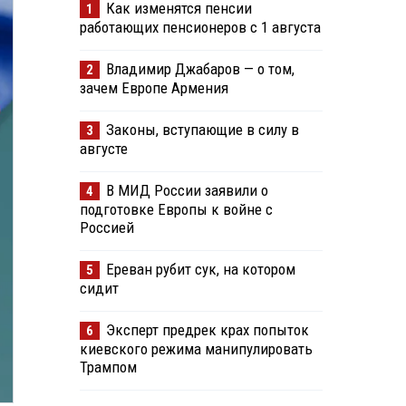
Как изменятся пенсии
1
работающих пенсионеров с 1 августа
Владимир Джабаров — о том,
2
зачем Европе Армения
Законы, вступающие в силу в
3
августе
В МИД России заявили о
4
подготовке Европы к войне с
Россией
Ереван рубит сук, на котором
5
сидит
Эксперт предрек крах попыток
6
киевского режима манипулировать
Трампом