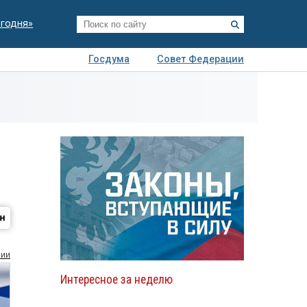
егодня»
Госдума
Совет Федерации
я
Авто
Недвижимость
Технологии
иза
сии
Интересное за неделю