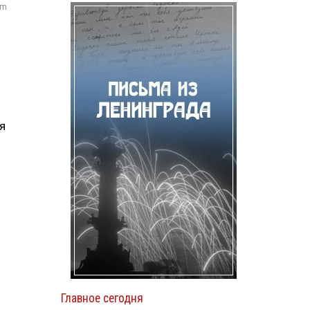
om
я
Главное сегодня