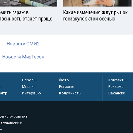
мить гараж в
Какие изменения ждут рынок
твенность станет проще
госзакупок этой осенью
Новости СМИ2
Новости МирТесен
Опросы
Фото
Контакты
ы
Мнения
Регионы
Реклама
ентр
Интервью
Колумнисты
Вакансии
регистрировано в
 технологий и
8+