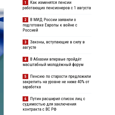
Как изменятся пенсии
1
работающих пенсионеров с 1 августа
В МИД России заявили о
2
подготовке Европы к войне с
Россией
Законы, вступающие в силу в
3
августе
В Абхазии впервые пройдёт
4
масштабный молодёжный форум
Пенсию по старости предложили
5
закрепить на уровне не ниже 40% от
заработка
Путин расширил список лиц с
6
судимостью для заключения
контракта с ВС РФ