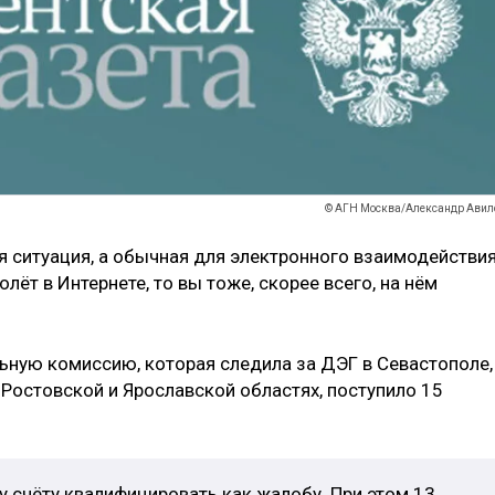
© АГН Москва/Александр Авил
я ситуация, а обычная для электронного взаимодействия
олёт в Интернете, то вы тоже, скорее всего, на нём
льную комиссию, которая следила за ДЭГ в Севастополе,
 Ростовской и Ярославской областях, поступило 15
у счёту квалифицировать как жалобу. При этом 13