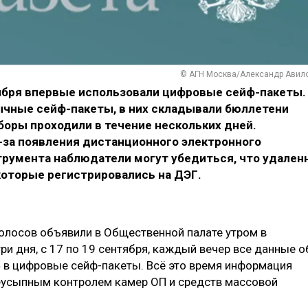
© АГН Москва/Александр Авил
ября впервые использовали цифровые сейф-пакеты.
бычные сейф-пакеты, в них складывали бюллетени
боры проходили в течение нескольких дней.
за появления дистанционного электронного
трумента наблюдатели могут убедиться, что удален
которые регистрировались на ДЭГ.
голосов объявили в Общественной палате утром в
три дня, с 17 по 19 сентября, каждый вечер все данные о
 в цифровые сейф-пакеты. Всё это время информация
неусыпным контролем камер ОП и средств массовой