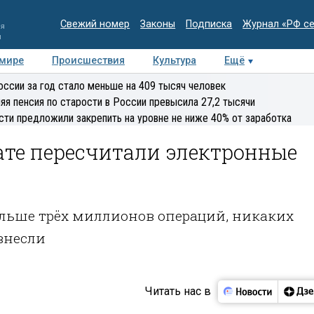
Свежий номер
Законы
Подписка
Журнал «РФ с
ия
и
 мире
Происшествия
Культура
Ещё
Медиацентр
Интервью
Колумнисты
Делова
оссии за год стало меньше на 409 тысяч человек
эксперт
яя пенсия по старости в России превысила 27,2 тысячи
сти предложили закрепить на уровне не ниже 40% от заработка
ате пересчитали электронные
льше трёх миллионов операций, никаких
внесли
Читать нас в