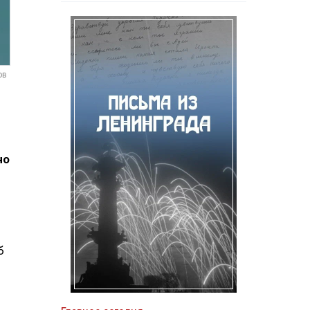
ов
но
б