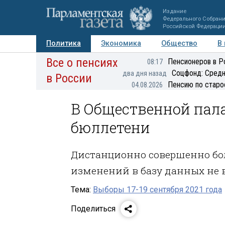
Издание
Федерального Собран
Российской Федераци
Политика
Экономика
Общество
В
Все о пенсиях
Фото
Авторы
Персоны
Мнения
Регионы
Пенсионеров в Р
08:17
Соцфонд: Средн
два дня назад
в России
Пенсию по старо
04.08.2026
В Общественной пал
бюллетени
Дистанционно совершенно бо
изменений в базу данных не 
Тема:
Выборы 17-19 сентября 2021 года
Поделиться