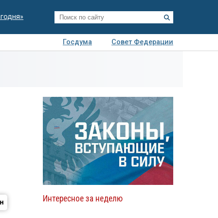
егодня»
Госдума
Совет Федерации
я
Авто
Недвижимость
Технологии
иза
Интересное за неделю