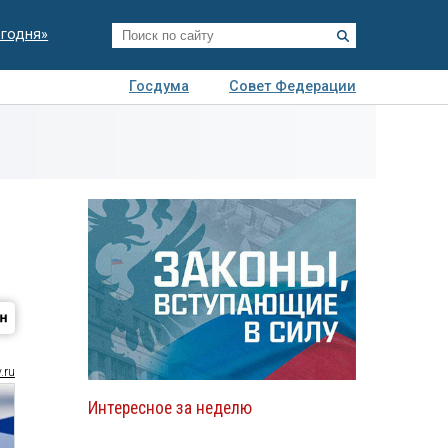
егодня»
Госдума
Совет Федерации
я
Авто
Недвижимость
Технологии
иза
.ru
Интересное за неделю