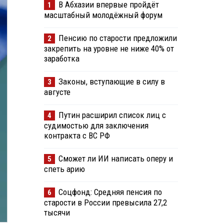
В Абхазии впервые пройдёт
1
масштабный молодёжный форум
Пенсию по старости предложили
2
закрепить на уровне не ниже 40% от
заработка
Законы, вступающие в силу в
3
августе
Путин расширил список лиц с
4
судимостью для заключения
контракта с ВС РФ
Сможет ли ИИ написать оперу и
5
спеть арию
Соцфонд: Средняя пенсия по
6
старости в России превысила 27,2
тысячи