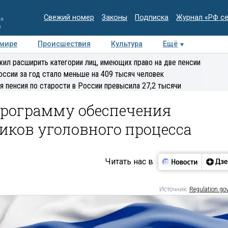
Свежий номер
Законы
Подписка
Журнал «РФ с
ия
и
 мире
Происшествия
Культура
Ещё
Медиацентр
Интервью
Колумнисты
Делова
ил расширить категории лиц, имеющих право на две пенсии
эксперт
оссии за год стало меньше на 409 тысяч человек
я пенсия по старости в России превысила 27,2 тысячи
программу обеспечения
иков уголовного процесса
Читать нас в
Источник:
Regulation.gov