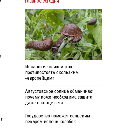
ды
Главное сегодня
й
в
Испанские слизни: как
противостоять скользким
«европейцам»
Августовское солнце обманчиво:
почему коже необходима защита
даже в конце лета
Государство поможет сельским
ят
пекарям испечь колобок