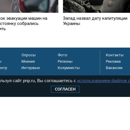
ок эвакуации машин на
Запад назвал дату капитуляции
стоянку собрались
Украины
ить
Опросы
Фото
Контакты
ы
Мнения
Регионы
Реклама
ентр
Интервью
Колумнисты
Вакансии
льзуя сайт pnp.ru, Вы соглашаетесь с
использованием файлов c
СОГЛАСЕН
регистрировано в
 технологий и
8+
.