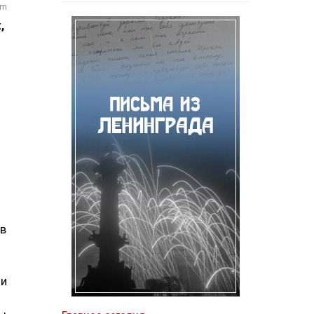
om
,
ов
ии