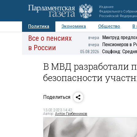
Издание
Федерального Собран
Российской Федераци
Политика
Экономика
Общество
В
Все о пенсиях
Фото
Авторы
Персоны
Мнения
Регионы
Минтруд предлож
вчера
Пенсионеров в Р
вчера
в России
Соцфонд: Средня
05.08.2026
В МВД разработали 
безопасности участн
Поделиться
13.02.2023 14:42
Автор:
Антон Гребенников