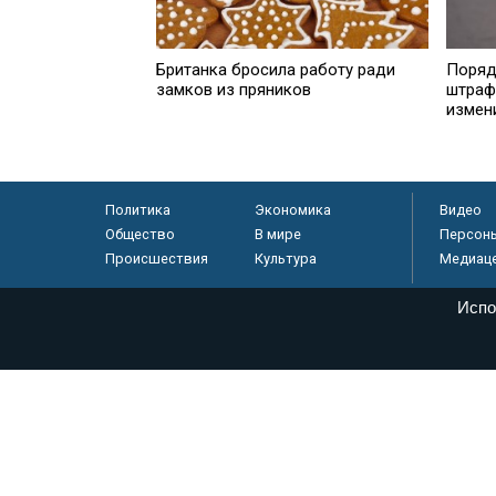
Британка бросила работу ради
Поряд
замков из пряников
штраф
измен
Политика
Экономика
Видео
Общество
В мире
Персон
Происшествия
Культура
Медиац
Испо
© «Парламентская газета», 2026 г.
Электронное периодическое издание «Парламентская газета» за
Федеральной службе по надзору в сфере связи, информационных
массовых коммуникаций (Роскомнадзор) 05 августа 2011 года. 1
Свидетельство о регистрации Эл № ФС77-46097
Учредитель — АНО «Парламентская газета»
Исполняющий обязанности главного редактора — Абдуллаев М.Р
Тел.: +7 (495) 637–69–79 E-mail:
pg@pnp.ru