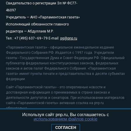
Свидетельство о регистрации Эл № ФС77-
46097
Учредитель — АНО «Парламентская газета»
Исполняющий обязанности главного
редактора — Абдуллаев М.Р.
Тел.: +7 (495) 637–69–79 E-mail:
pg@pnp.ru
«Парламентская газета» - официальное еженедельное издание
Федерального Собрания РФ. Издается с 1997 года. Учредители
газеты - Государственная Дума и Совет Федерации РФ. Официальный
публикатор федеральных конституционных законов, федеральных
законов и актов палат Федерального Собрания. «Парламентская
газета» имеет пункты печати и представительства в десяти субъектах
федерации.
Сайт «Парламентской газеты» - это оперативные новости и
достоверная информация о принимаемых в стране законах и
деятельности депутатов и сенаторов. При использовании материалов
сайта «Парламентской газеты» активная ссылка на pnp.ru
обязательна.
Используя сайт pnp.ru, Вы соглашаетесь с
На информационном ресурсе применяются
рекомендательные
использованием файлов cookie
технологии
Положение о защите персональных данных
СОГЛАСЕН