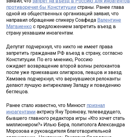
заявил, что
запрет на въезд в Россию для иноагентов
противоречил бы Конституции
страны. Ранее глава
одной из общественных организаций заявил, что
направил обращение спикеру Совфеда
Валентине
Матвиенко
с предложением запретить въезд в
страну уехавшим иноагентам.
Депутат подчеркнул, что никто не имеет права
запретить гражданам РФ въезд в страну, согласно
Конституции. По его мнению, Россию
ожидает возвращение второй волны релокантов
после уже приехавших олигархов, певцов и звезд.
Хамзаев подчеркнул, что вернувшиеся релоканты
делают лучшую антирекламу Западу и поведению
беглецов.
Ранее стало известно, что Минюст
признал
иноагентами
актрису Яну Троянову, телеведущего,
бывшего главного редактора игры «Кто хочет стать
миллионером?» Илью Бера, политолога Александра
Морозова и руководителя благотворительной