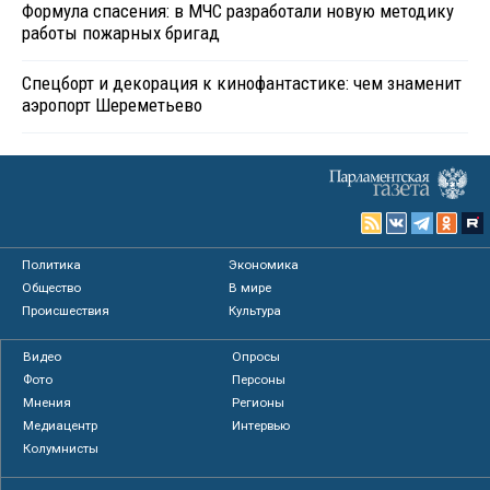
Формула спасения: в МЧС разработали новую методику
работы пожарных бригад
Спецборт и декорация к кинофантастике: чем знаменит
аэропорт Шереметьево
Политика
Экономика
Общество
В мире
Происшествия
Культура
Видео
Опросы
Фото
Персоны
Мнения
Регионы
Медиацентр
Интервью
Колумнисты