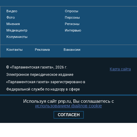
Видео
Опросы
Фото
Персоны
Мнения
Регионы
Медиацентр
Интервью
Колумнисты
Контакты
Реклама
Вакансии
© «Парламентская газета», 2026 г.
Карта сайта
Электронное периодическое издание
«Парламентская газета» зарегистрировано в
Федеральной службе по надзору в сфере
связи, информационных технологий и
Используя сайт pnp.ru, Вы соглашаетесь с
массовых коммуникаций (Роскомнадзор) 05
использованием файлов cookie
августа 2011 года. 18+
СОГЛАСЕН
Свидетельство о регистрации Эл № ФС77-
46097
Учредитель — АНО «Парламентская газета»