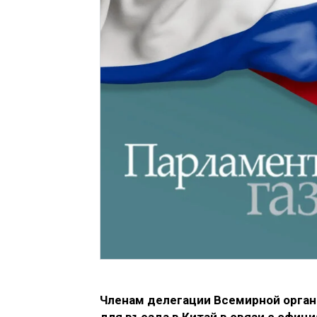
Членам делегации Всемирной орган