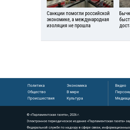
Санкции помогли российской
Бычк
экономике, а международная
быст
изоляция не прошла
дост
Политика
Экономика
Видео
Общество
В мире
Персон
Происшествия
Культура
Медиац
© «Парламентская газета», 2026 г.
Электронное периодическое издание «Парламентская газета» за
Федеральной службе по надзору в сфере связи, информационных