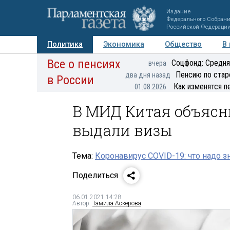
Издание
Федерального Собран
Российской Федераци
Политика
Экономика
Общество
В
Все о пенсиях
Фото
Авторы
Персоны
Мнения
Регионы
Соцфонд: Средня
вчера
Пенсию по стар
два дня назад
в России
Как изменятся п
01.08.2026
В МИД Китая объясни
выдали визы
Тема:
Коронавирус COVID-19: что надо з
Поделиться
06.01.2021 14:28
Автор:
Тамила Аскерова