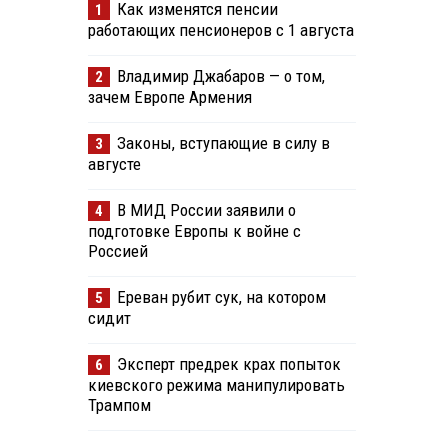
Как изменятся пенсии
1
работающих пенсионеров с 1 августа
Владимир Джабаров — о том,
2
зачем Европе Армения
Законы, вступающие в силу в
3
августе
В МИД России заявили о
4
подготовке Европы к войне с
Россией
Ереван рубит сук, на котором
5
сидит
Эксперт предрек крах попыток
6
киевского режима манипулировать
Трампом