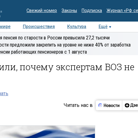
Свежий номер
Законы
Подписка
Журнал «РФ с
ия
и
 мире
Происшествия
Культура
Ещё
Медиацентр
Интервью
Колумнисты
Делова
я пенсия по старости в России превысила 27,2 тысячи
эксперт
ости предложили закрепить на уровне не ниже 40% от заработка
енсии работающих пенсионеров с 1 августа
ли, почему экспертам ВОЗ не
нать
Читать нас в