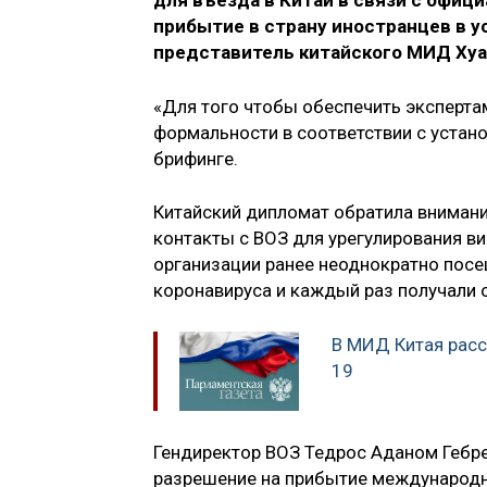
для въезда в Китай в связи с офи
прибытие в страну иностранцев в 
представитель китайского МИД Хуа 
«Для того чтобы обеспечить эксперта
формальности в соответствии с устан
брифинге.
Китайский дипломат обратила вниман
контакты с ВОЗ для урегулирования в
организации ранее неоднократно посе
коронавируса и каждый раз получали 
В МИД Китая расс
19
Гендиректор ВОЗ Тедрос Аданом Гебрей
разрешение на прибытие международно