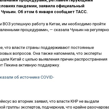
циальными процедурами, регламентирующими
условиях пандемии, заявила официальный
Чуньин. Об этом 6 января сообщает ТАСС.
м ВОЗ успешную работу в Китае, им необходимо пройти
овленными процедурами», — сказала Чуньин на регулярн
ие, что власти страны поддерживают постоянные
изовых вопросов. Она также напомнила, что эксперты
щали Китай с целью выявления причин распространения
от Пекина активную поддержку.
казали об источнике COVID-
есус во вторник заявил, что власти КНР не выдали
й группы экспертов, подчеркнув, что крайне разочаров