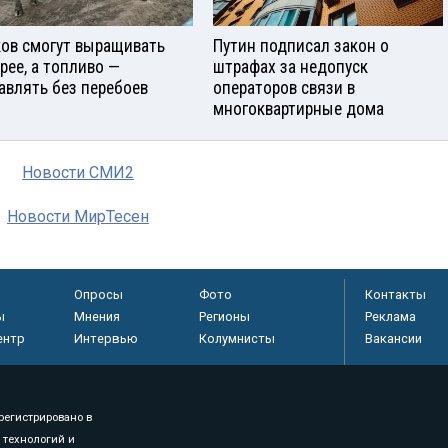
ов смогут выращивать
Путин подписал закон о
рее, а топливо —
штрафах за недопуск
авлять без перебоев
операторов связи в
многоквартирные дома
Новости СМИ2
Новости МирТесен
Опросы
Фото
Контакты
ы
Мнения
Регионы
Реклама
ентр
Интервью
Колумнисты
Вакансии
регистрировано в
 технологий и