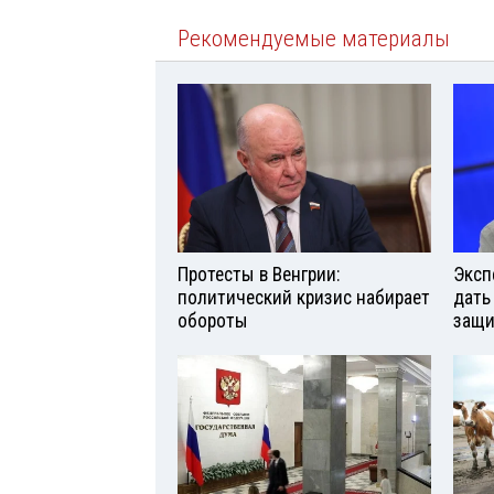
Рекомендуемые материалы
Протесты в Венгрии:
Эксп
политический кризис набирает
дать
обороты
защи