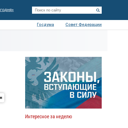
егодня»
Госдума
Совет Федерации
я
Авто
Недвижимость
Технологии
иза
Интересное за неделю