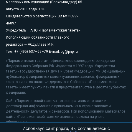
массовых коммуникаций (Роскомнадзор) 05
августа 2011 года. 18+
Свидетельство о регистрации Эл № ФС77-
46097
Учредитель — АНО «Парламентская газета»
Исполняющий обязанности главного
редактора — Абдуллаев М.Р.
Тел.: +7 (495) 637–69–79 E-mail:
pg@pnp.ru
«Парламентская газета» - официальное еженедельное издание
Федерального Собрания РФ. Издается с 1997 года. Учредители
газеты - Государственная Дума и Совет Федерации РФ. Официальный
публикатор федеральных конституционных законов, федеральных
законов и актов палат Федерального Собрания. «Парламентская
газета» имеет пункты печати и представительства в десяти субъектах
федерации.
Сайт «Парламентской газеты» - это оперативные новости и
достоверная информация о принимаемых в стране законах и
деятельности депутатов и сенаторов. При использовании материалов
сайта «Парламентской газеты» активная ссылка на pnp.ru
обязательна.
Используя сайт pnp.ru, Вы соглашаетесь с
На информационном ресурсе применяются
рекомендательные