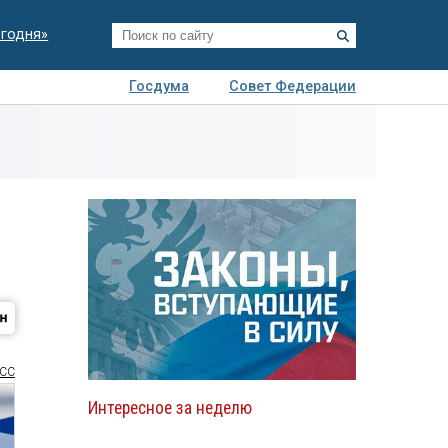
егодня»
Госдума
Совет Федерации
я
Авто
Недвижимость
Технологии
иза
СС
Интересное за неделю