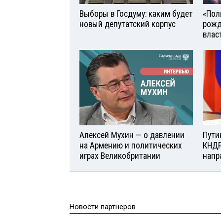
Выборы в Госдуму: каким будет
«Поль
новый депутатский корпус
рожд
влас
Алексей Мухин — о давлении
Пути
на Армению и политических
КНДР
играх Великобритании
напр
Новости партнеров