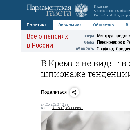
Издание
Федерального Собран
Российской Федераци
Политика
Экономика
Общество
В
Все о пенсиях
Фото
Авторы
Персоны
Мнения
Регионы
Минтруд предлож
вчера
Пенсионеров в Р
вчера
в России
Соцфонд: Средня
05.08.2026
В Кремле не видят в
шпионаже тенденций
Поделиться
24.05.2023 13:29
Автор:
Антон Гребенников