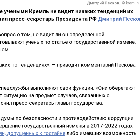
Дмитрий Песков.
© kremlin.
е учеными Кремль не видит никаких тенденций их
явил пресс-секретарь Президента РФ
Дмитрий Песко
вопрос о том, не видит ли он определенной
стовывают ученых по статье о государственной измене,
ном.
каких-то тенденциях», — приводит комментарий Пескова
 спецслужбы выполняют свои функции. «Они оберегают
т ситуацию на предмет случаев, связанных с
снил пресс-секретарь главы государства.
сдумы по безопасности и противодействию коррупции
вершение государственный измены в 2017-2022 годах
ян, допущенных к гостайне
либо имевших возможность