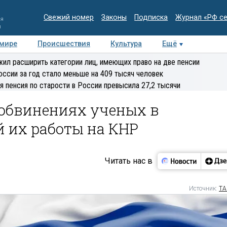
Свежий номер
Законы
Подписка
Журнал «РФ с
ия
и
 мире
Происшествия
Культура
Ещё
Медиацентр
Интервью
Колумнисты
Делова
ил расширить категории лиц, имеющих право на две пенсии
эксперт
оссии за год стало меньше на 409 тысяч человек
я пенсия по старости в России превысила 27,2 тысячи
 обвинениях ученых в
 их работы на КНР
Читать нас в
Источник:
ТА