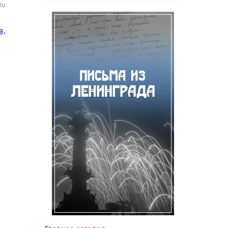
ru
в
.