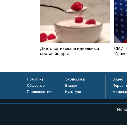
Диетолог назвала идеальный
СМИ: 
состав йогурта
Ирано
Политика
Экономика
Видео
Общество
В мире
Персон
Происшествия
Культура
Медиац
© «Парламентская газета», 2026 г.
Испо
Электронное периодическое издание «Парламентская газета» за
Федеральной службе по надзору в сфере связи, информационных
массовых коммуникаций (Роскомнадзор) 05 августа 2011 года. 1