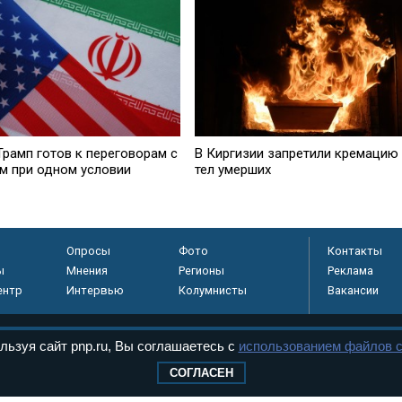
Трамп готов к переговорам с
В Киргизии запретили кремацию
м при одном условии
тел умерших
Опросы
Фото
Контакты
ы
Мнения
Регионы
Реклама
ентр
Интервью
Колумнисты
Вакансии
льзуя сайт pnp.ru, Вы соглашаетесь с
использованием файлов c
регистрировано в
СОГЛАСЕН
 технологий и
8+