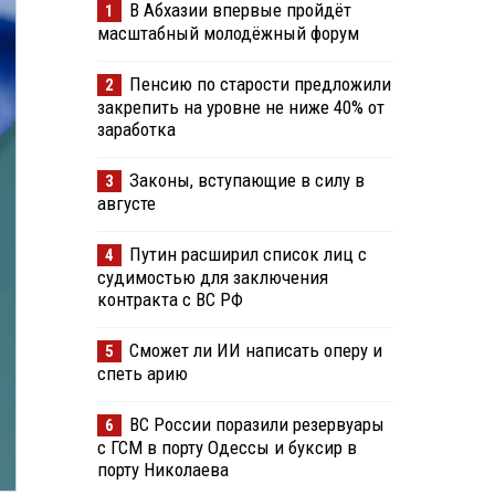
В Абхазии впервые пройдёт
1
масштабный молодёжный форум
Пенсию по старости предложили
2
закрепить на уровне не ниже 40% от
заработка
Законы, вступающие в силу в
3
августе
Путин расширил список лиц с
4
судимостью для заключения
контракта с ВС РФ
Сможет ли ИИ написать оперу и
5
спеть арию
ВС России поразили резервуары
6
с ГСМ в порту Одессы и буксир в
порту Николаева