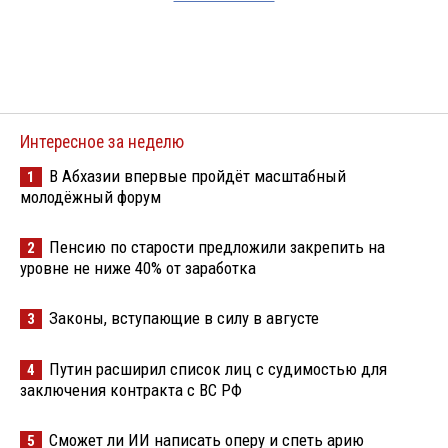
Интересное за неделю
В Абхазии впервые пройдёт масштабный
1
молодёжный форум
Пенсию по старости предложили закрепить на
2
уровне не ниже 40% от заработка
Законы, вступающие в силу в августе
3
Путин расширил список лиц с судимостью для
4
заключения контракта с ВС РФ
Сможет ли ИИ написать оперу и спеть арию
5