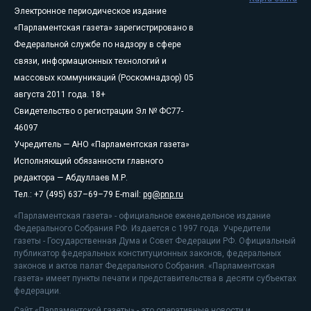
Электронное периодическое издание
«Парламентская газета» зарегистрировано в
Федеральной службе по надзору в сфере
связи, информационных технологий и
массовых коммуникаций (Роскомнадзор) 05
августа 2011 года. 18+
Свидетельство о регистрации Эл № ФС77-
46097
Учредитель — АНО «Парламентская газета»
Исполняющий обязанности главного
редактора — Абдуллаев М.Р.
Тел.: +7 (495) 637–69–79 E-mail:
pg@pnp.ru
«Парламентская газета» - официальное еженедельное издание
Федерального Собрания РФ. Издается с 1997 года. Учредители
газеты - Государственная Дума и Совет Федерации РФ. Официальный
публикатор федеральных конституционных законов, федеральных
законов и актов палат Федерального Собрания. «Парламентская
газета» имеет пункты печати и представительства в десяти субъектах
федерации.
Сайт «Парламентской газеты» - это оперативные новости и