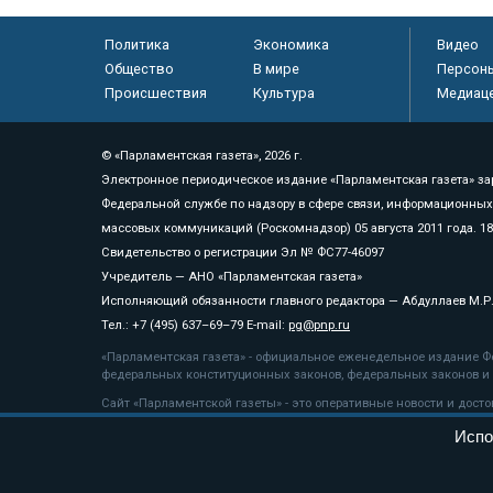
Политика
Экономика
Видео
Общество
В мире
Персон
Происшествия
Культура
Медиац
© «Парламентская газета», 2026 г.
Электронное периодическое издание «Парламентская газета» за
Федеральной службе по надзору в сфере связи, информационных
массовых коммуникаций (Роскомнадзор) 05 августа 2011 года. 1
Свидетельство о регистрации Эл № ФС77-46097
Учредитель — АНО «Парламентская газета»
Исполняющий обязанности главного редактора — Абдуллаев М.Р
Тел.: +7 (495) 637–69–79 E-mail:
pg@pnp.ru
«Парламентская газета» - официальное еженедельное издание Фе
федеральных конституционных законов, федеральных законов и а
Сайт «Парламентской газеты» - это оперативные новости и дост
«Парламентской газеты» активная ссылка на pnp.ru обязательна.
Испо
На информационном ресурсе применяются
рекомендательные т
Положение о защите персональных данных