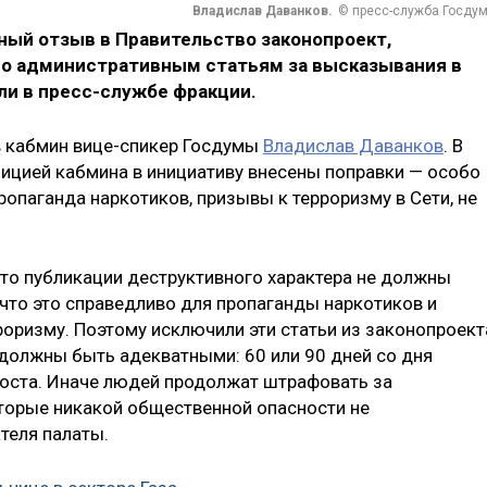
Владислав Даванков.
© пресс-служба Госду
ный отзыв в Правительство законопроект,
по административным статьям за высказывания в
ли в пресс-службе фракции.
 в кабмин вице-спикер Госдумы
Владислав Даванков
. В
зицией кабмина в инициативу внесены поправки — особо
ропаганда наркотиков, призывы к терроризму в Сети, не
что публикации деструктивного характера не должны
 что это справедливо для пропаганды наркотиков и
оризму. Поэтому исключили эти статьи из законопроект
 должны быть адекватными: 60 или 90 дней со дня
 поста. Иначе людей продолжат штрафовать за
торые никакой общественной опасности не
теля палаты.