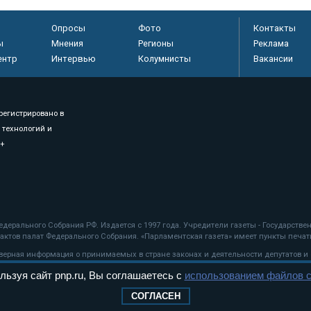
Опросы
Фото
Контакты
ы
Мнения
Регионы
Реклама
ентр
Интервью
Колумнисты
Вакансии
регистрировано в
 технологий и
8+
.
дерального Собрания РФ. Издается с 1997 года. Учредители газеты - Государств
ктов палат Федерального Собрания. «Парламентская газета» имеет пункты печати
оверная информация о принимаемых в стране законах и деятельности депутатов и
льзуя сайт pnp.ru, Вы соглашаетесь с
использованием файлов c
ехнологии
СОГЛАСЕН