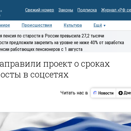
Свежий номер
Законы
Подписка
Журнал «РФ с
ия
и
 мире
Происшествия
Культура
Ещё
Медиацентр
Интервью
Колумнисты
Делова
я пенсия по старости в России превысила 27,2 тысячи
эксперт
ости предложили закрепить на уровне не ниже 40% от заработка
енсии работающих пенсионеров с 1 августа
аправили проект о сроках
посты в соцсетях
Читать нас в