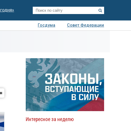
егодня»
Госдума
Совет Федерации
я
Авто
Недвижимость
Технологии
иза
Интересное за неделю