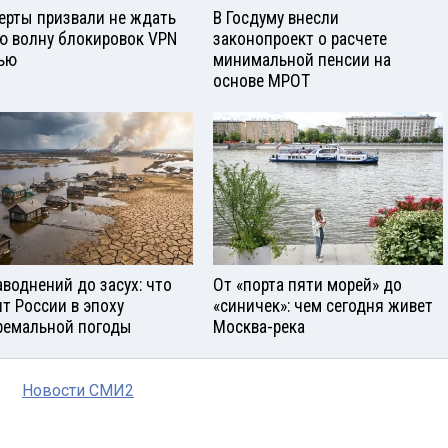
ерты призвали не ждать
В Госдуму внесли
ю волну блокировок VPN
законопроект о расчете
ью
минимальной пенсии на
основе МРОТ
аводнений до засух: что
От «порта пяти морей» до
ит России в эпоху
«синичек»: чем сегодня живет
ремальной погоды
Москва-река
Новости СМИ2