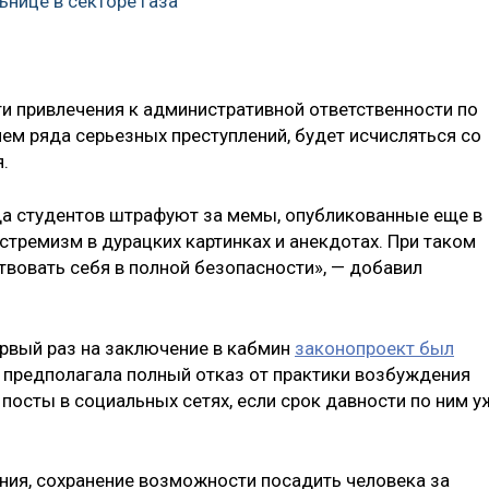
ьнице в секторе Газа
ти привлечения к административной ответственности по
ем ряда серьезных преступлений, будет исчисляться со
.
да студентов штрафуют за мемы, опубликованные еще в
стремизм в дурацких картинках и анекдотах. При таком
твовать себя в полной безопасности», — добавил
ервый раз на заключение в кабмин
законопроект был
а предполагала полный отказ от практики возбуждения
посты в социальных сетях, если срок давности по ним у
рения, сохранение возможности посадить человека за