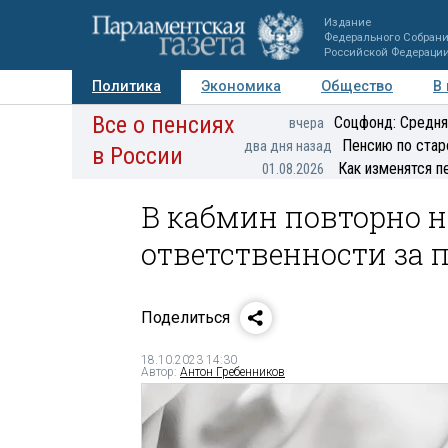
Издание
Федерального Собран
Российской Федераци
Политика
Экономика
Общество
В
Все о пенсиях
Фото
Авторы
Персоны
Мнения
Регионы
Соцфонд: Средня
вчера
Пенсию по стар
два дня назад
в России
Как изменятся п
01.08.2026
В кабмин повторно н
ответственности за 
Поделиться
18.10.2023 14:30
Автор:
Антон Гребенников