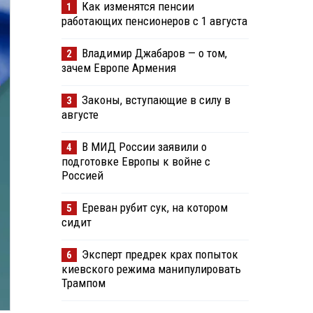
Как изменятся пенсии
1
работающих пенсионеров с 1 августа
Владимир Джабаров — о том,
2
зачем Европе Армения
Законы, вступающие в силу в
3
августе
В МИД России заявили о
4
подготовке Европы к войне с
Россией
Ереван рубит сук, на котором
5
сидит
Эксперт предрек крах попыток
6
киевского режима манипулировать
Трампом