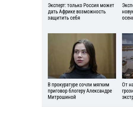
Эксперт: только Россия может
Эксп
дать Африке возможность
нову
защитить себя
осен
В прокуратуре сочли мягким
От н
приговор блогеру Александре
гроз
Митрошиной
экст