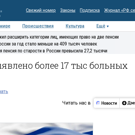
Свежий номер
Законы
Подписка
Журнал «РФ с
ия
и
 мире
Происшествия
Культура
Ещё
Медиацентр
Интервью
Колумнисты
Делова
ил расширить категории лиц, имеющих право на две пенсии
эксперт
оссии за год стало меньше на 409 тысяч человек
я пенсия по старости в России превысила 27,2 тысячи
ыявлено более 17 тыс больных
нать
Читать нас в