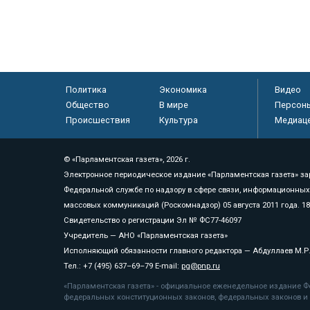
Политика
Экономика
Видео
Общество
В мире
Персон
Происшествия
Культура
Медиац
© «Парламентская газета», 2026 г.
Электронное периодическое издание «Парламентская газета» за
Федеральной службе по надзору в сфере связи, информационных
массовых коммуникаций (Роскомнадзор) 05 августа 2011 года. 1
Свидетельство о регистрации Эл № ФС77-46097
Учредитель — АНО «Парламентская газета»
Исполняющий обязанности главного редактора — Абдуллаев М.Р
Тел.: +7 (495) 637–69–79 E-mail:
pg@pnp.ru
«Парламентская газета» - официальное еженедельное издание Фе
федеральных конституционных законов, федеральных законов и а