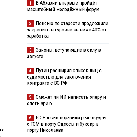
В Абхазии впервые пройдёт
1
масштабный молодёжный форум
Пенсию по старости предложили
2
закрепить на уровне не ниже 40% от
заработка
Законы, вступающие в силу в
3
августе
Путин расширил список лиц с
4
судимостью для заключения
контракта с ВС РФ
Сможет ли ИИ написать оперу и
5
спеть арию
ВС России поразили резервуары
6
с ГСМ в порту Одессы и буксир в
ых
порту Николаева