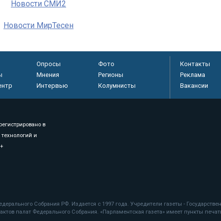
Новости СМИ2
Новости МирТесен
Опросы
Фото
Контакты
ы
Мнения
Регионы
Реклама
ентр
Интервью
Колумнисты
Вакансии
регистрировано в
 технологий и
8+
.
дерального Собрания РФ. Издается с 1997 года. Учредители газеты - Государств
ктов палат Федерального Собрания. «Парламентская газета» имеет пункты печати