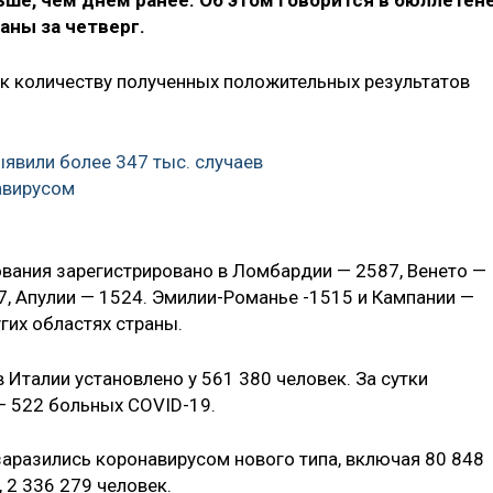
ьше, чем днём ранее. Об этом говорится в бюллетен
аны за четверг.
к количеству полученных положительных результатов
ыявили более 347 тыс. случаев
авирусом
вания зарегистрировано в Ломбардии — 2587, Венето —
7, Апулии — 1524. Эмилии-Романье -1515 и Кампании —
ругих областях страны.
 Италии установлено у 561 380 человек. За сутки
 — 522 больных COVID-19.
заразились коронавирусом нового типа, включая 80 848
 2 336 279 человек.