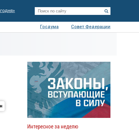
егодня»
Госдума
Совет Федерации
я
Авто
Недвижимость
Технологии
иза
Интересное за неделю