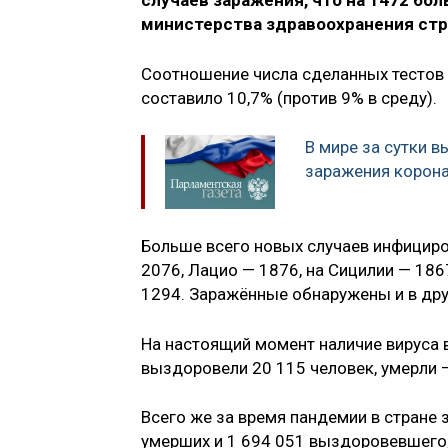
случаев заражения, что на 1472 бол
министерства здравоохранения стр
Соотношение числа сделанных тестов 
составило 10,7% (против 9% в среду).
В мире за сутки в
заражения корон
Больше всего новых случаев инфициро
2076, Лацио — 1876, на Сицилии — 186
1294. Заражённые обнаружены и в д
На настоящий момент наличие вируса в
выздоровели 20 115 человек, умерли
Всего же за время пандемии в стране 
умерших и 1 694 051 выздоровевшего,