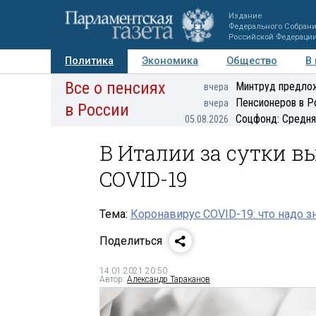
Издание
Федерального Собран
Российской Федераци
Политика
Экономика
Общество
В
Все о пенсиях
Фото
Авторы
Персоны
Мнения
Регионы
Минтруд предлож
вчера
Пенсионеров в Р
вчера
в России
Соцфонд: Средня
05.08.2026
В Италии за сутки в
COVID-19
Тема:
Коронавирус COVID-19: что надо з
Поделиться
14.01.2021 20:50
Автор:
Александр Тараканов