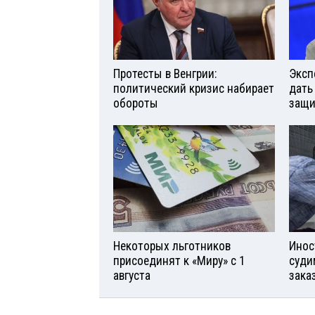
Протесты в Венгрии:
Эксп
политический кризис набирает
дать
обороты
защи
Некоторых льготников
Инос
присоединят к «Миру» с 1
суди
августа
зака