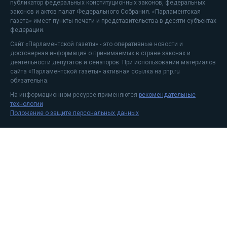
публикатор федеральных конституционных законов, федеральных
законов и актов палат Федерального Собрания. «Парламентская
газета» имеет пункты печати и представительства в десяти субъектах
федерации.
Сайт «Парламентской газеты» - это оперативные новости и
достоверная информация о принимаемых в стране законах и
деятельности депутатов и сенаторов. При использовании материалов
сайта «Парламентской газеты» активная ссылка на pnp.ru
обязательна.
На информационном ресурсе применяются
рекомендательные
технологии
Положение о защите персональных данных